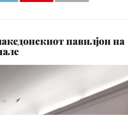
македонскиот павилјон на
нале