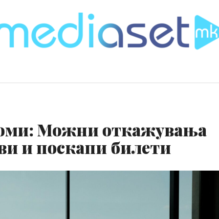
роми: Можни откажувања
ови и поскапи билети