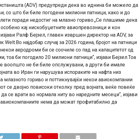
станишта (ADV) предупреди дека во иднина би можело да
и, со што би биле погодени милиони патници, како и до
лети поради недостиг на млазно гориво.„Се плашиме дека
 особено кај нискобуџетните авиопревозници и кон
изјави Ралф Бејзел, главен извршен директор на ADV, за
Welt.Во најдобар случај за 2026 година, бројот на патници
 некои аеродроми би се соочиле со пад на капацитетот од
, тоа би погодило 20 милиони патници“, изјави Бејзел.Тоа
е воопшто не би биле опслужувани, а други би имале
јната во Иран ги нарушува испораките на нафта низ
 на млазното гориво и поттикнувајќи некои авиокомпании
от се двојно повисоки отколку пред војната, веќе повеќе
 да се врати во нормала ниту во наредните месеци“, изјави
н, авиокомпаниите нема да можат профитабилно да