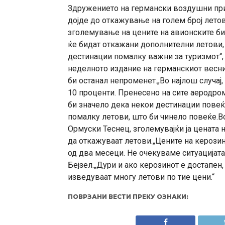
Здружението на германски воздушни при
дојде до откажување на голем број летов
зголемување на цените на авионските би
ќе бидат откажани дополнителни летови,
дестинации помалку важни за туризмот“, 
неделното издание на германскиот весник 
би останал непроменет.„Во најлош случај,
10 проценти. Пренесено на сите аеродроми
би значело дека некои дестинации повеќ
помалку летови, што би чинело повеќе.Во
Ормуски Теснец, зголемувајќи ја цената
да откажуваат летови.„Цените на керозин
од два месеци. Не очекуваме ситуацијата
Бејзел.„Дури и ако керозинот е достапе
изведуваат многу летови по тие цени.“
ПОВРЗАНИ ВЕСТИ ПРЕКУ ОЗНАКИ: