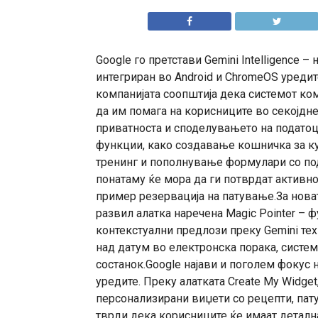
Google го претстави Gemini Intelligence –
интегриран во Android и ChromeOS уредит
компанијата соопштија дека системот ко
да им помага на корисниците во секојдне
приватноста и споделувањето на податоци
функции, како создавање кошничка за к
тренинг и пополнување формулари со под
понатаму ќе мора да ги потврдат активно
пример резервација на патување.За новат
развил алатка наречена Magic Pointer – 
контекстуални предлози преку Gemini тех
над датум во електронска порака, сист
состанок.Google најави и поголем фокус 
уредите. Преку алатката Create My Widge
персонализирани виџети со рецепти, пат
тврди дека корисниците ќе имаат детална 