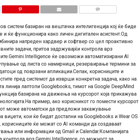
КОМЕНТАРИ
 нов систем базиран на вештачка интелигенција кој ќе биде
е и ќе функционира како личен дигитален асистент.Од
мбинира напреден хардвер и софтвер со цел проактивно
вните задачи, притоа задржувајќи контрола врз
те.Gemini Intelligence ќе овозможи автоматизирани AI
упување од листа со намирници, резервирање термини за
атоци од поврзани апликации.Сепак, корисниците и
стите пред системот да изврши конкретна задача, како на
а линија лаптопи Googlebooks, тимот на Google DeepMind
функција базирана на движења на курсорот која прикажува
нологијата.На пример, ако корисникот го помести курсорот
емот може автоматски да предложи закажување
на виџети, кои ќе бидат достапни на Googlebooks и Wear OS
t, корисниците ќе можат со AI команди да создаваат
увања или информации од Gmail и Calendar.Компанијата
контрола врз Gemini Intelligence, со можност за