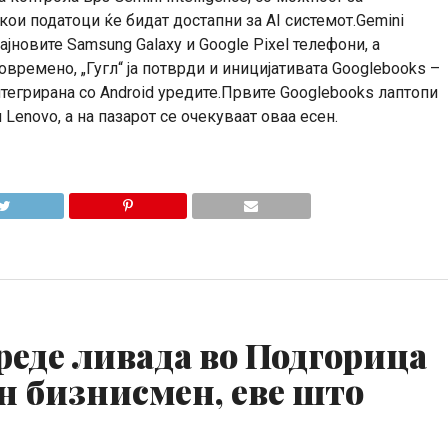
ои податоци ќе бидат достапни за AI системот.Gemini
најновите Samsung Galaxy и Google Pixel телефони, а
времено, „Гугл“ ја потврди и иницијативата Googlebooks –
нтегрирана со Android уредите.Првите Googlebooks лаптопи
и Lenovo, а на пазарот се очекуваат оваа есен.
реде ливада во Подгорица
н бизнисмен, еве што