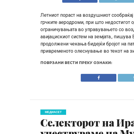
Летниот пораст на воздушниот сообраќај
грчките аеродроми, при што недостигот о
ограничувањата во управувањето со воз
авијацискиот систем на земјата., пишува
продолжени чекања бидејќи бројот на пат
привременото олеснување во текот на з
ПОВРЗАНИ ВЕСТИ ПРЕКУ ОЗНАКИ:
МЕДИАСЕТ
Селекторот на Ира
учествуваме на Му