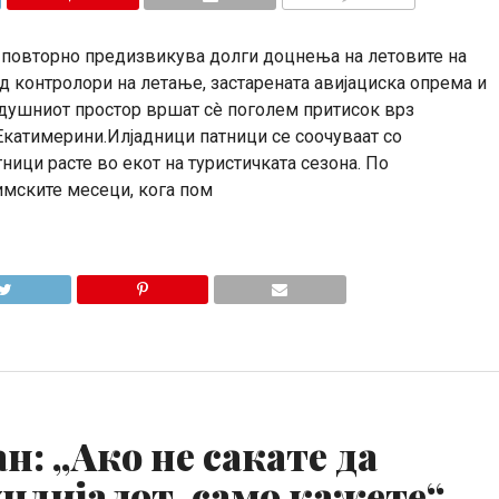
КОМЕНТАРИ
 повторно предизвикува долги доцнења на летовите на
д контролори на летање, застарената авијациска опрема и
душниот простор вршат сè поголем притисок врз
 Екатимерини.Илјадници патници се соочуваат со
ници расте во екот на туристичката сезона. По
имските месеци, кога пом
н: „Ако не сакате да
ндијалот, само кажете“