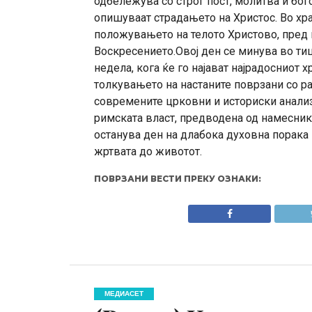
одбележува со строг пост, молитва и бог
опишуваат страдањето на Христос. Во хр
положувањето на телото Христово, пред 
Воскресението.Овој ден се минува во тиш
недела, кога ќе го најават најрадосниот 
толкувањето на настаните поврзани со р
современите црковни и историски анализ
римската власт, предводена од намеснико
останува ден на длабока духовна порака 
жртвата до животот.
ПОВРЗАНИ ВЕСТИ ПРЕКУ ОЗНАКИ:
МЕДИАСЕТ