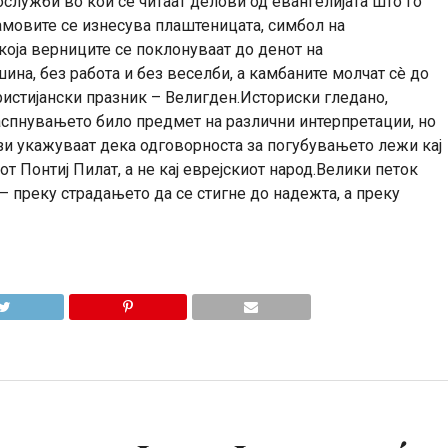
ослужби во кои се читаат делови од евангелијата што го
амовите се изнесува плаштеницата, симбол на
која верниците се поклонуваат до денот на
ина, без работа и без веселби, а камбаните молчат сè до
христијански празник – Велигден.Историски гледано,
аспнувањето било предмет на различни интерпретации, но
и укажуваат дека одговорноста за погубувањето лежи кај
т Понтиј Пилат, а не кај еврејскиот народ.Велики петок
– преку страдањето да се стигне до надежта, а преку