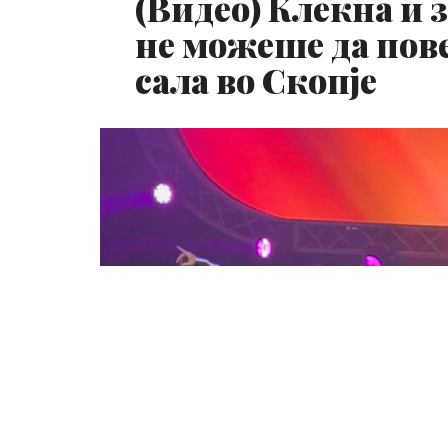
(Видео) Клекна и 
не можеше да пове
сала во Скопје