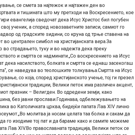
ување, се смета за најтежок и најтажен ден во
жртвата и тишината што му претходи на Воскресението, кое
тири евангелија сведочат дека Исус Христос бил погубен
 свој ученик, а според новозаветните записи, самиот го
адвор од градските ѕидини, со круна од трње ставена на
от во централен симбол на христијанската вера.За
мо во страдањето, туку и во надежта дека преку
лството и смртта се надминати.„Со воскресението на Исус
ат дека насилството, болката и смртта се еднаш засекогаш
та“, се наведува во теолошките толкувања.Смртта на Исус
ување, со која, според христијанското учење, тој ги презел
ристијански традиции, Велики петок има различен акцент,
миот празник – Велигден. Во одредени земји, како
шина, без јавни прослави.Годинава, одбележувањето на
ика во Католичката црква, бидејќи папата Лав XIV лично
осеумот.„Во молитва ја носам целата таа болка и сакам да
 да го изодиме тој пат и да бараме како и самите можеме
ата Лав XIV.Во православната традиција, Велики петок се