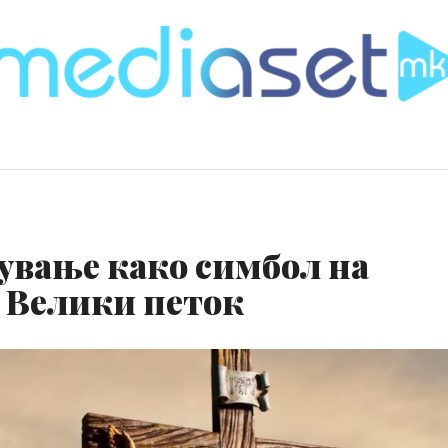
ување како симбол на
и Велики петок