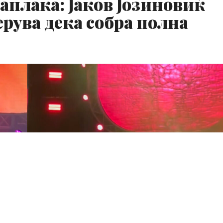
заплака: Јаков Јозиновиќ
рува дека собра полна