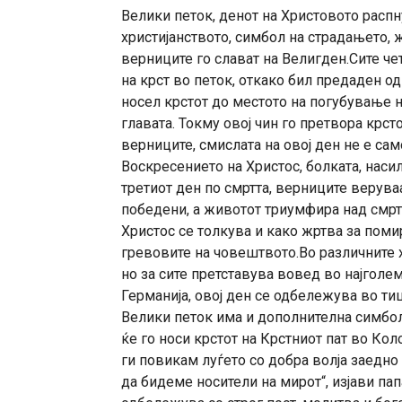
Велики петок, денот на Христовото распн
христијанството, симбол на страдањето, 
верниците го слават на Велигден.Сите че
на крст во петок, откако бил предаден од
носел крстот до местото на погубување н
главата. Токму овој чин го претвора крст
верниците, смислата на овој ден не е са
Воскресението на Христос, болката, наси
третиот ден по смртта, верниците верува
победени, а животот триумфира над смрт
Христос се толкува и како жртва за помир
гревовите на човештвото.Во различните х
но за сите претставува вовед во најголе
Германија, овој ден се одбележува во ти
Велики петок има и дополнителна симбол
ќе го носи крстот на Крстниот пат во Кол
ги повикам луѓето со добра волја заедно
да бидеме носители на мирот“, изјави пап