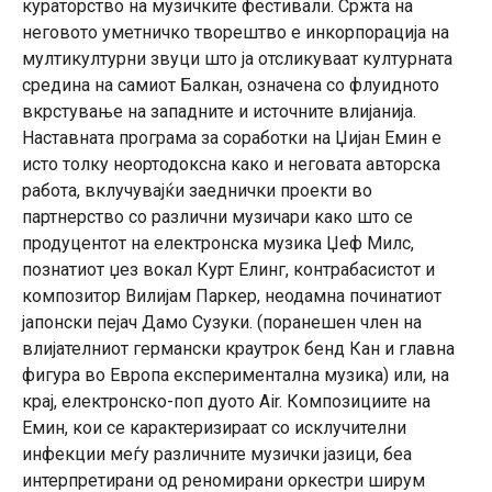
кураторство на музичките фестивали. Сржта на
неговото уметничко творештво е инкорпорација на
мултикултурни звуци што ја отсликуваат културната
средина на самиот Балкан, означена со флуидното
вкрстување на западните и источните влијанија.
Наставната програма за соработки на Џијан Емин е
исто толку неортодоксна како и неговата авторска
работа, вклучувајќи заеднички проекти во
партнерство со различни музичари како што се
продуцентот на електронска музика Џеф Милс,
познатиот џез вокал Курт Елинг, контрабасистот и
композитор Вилијам Паркер, неодамна починатиот
јапонски пејач Дамо Сузуки. (поранешен член на
влијателниот германски краутрок бенд Кан и главна
фигура во Европа експериментална музика) или, на
крај, електронско-поп дуото Air. Композициите на
Емин, кои се карактеризираат со исклучителни
инфекции меѓу различните музички јазици, беа
интерпретирани од реномирани оркестри ширум