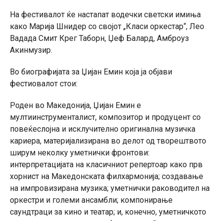
На фестивалот ќе настапат водечки светски имиња
како Марија Шнидер со својот „Класи оркестар“, Лео
Вадада Смит Крег Таборн, Џеф Балард, Амброуз
Акинмузир.
Во биографијата за Џијан Емин која ја објави
фестиовалот стои:
Роден во Македонија, Џијан Емин е
мултиинструменталист, композитор и продуцент со
повеќеслојна и исклучително оригинална музичка
кариера, материјализирана во делот од творештвото
ширум неколку уметнички фронтови:
интерпретацијата на класичниот репертоар како прв
хорнист на Македонската филхармонија; создавање
на импровизирана музика; уметнички раководител на
оркестри и големи ансамбли; компонирање
саундтраци за кино и театар; и, конечно, уметничкото