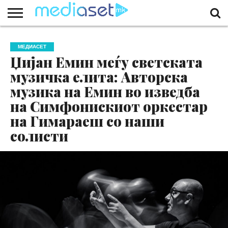
ЗА
НАС
КОНТАКТ
МАРКЕТИНГ
ПОЧЕТНА
МЕДИАСЕТ
Џијан Емин меѓу светската
музичка елита: Авторска
музика на Емин во изведба
на Симфонискиот оркестар
на Гимараеш со наши
солисти