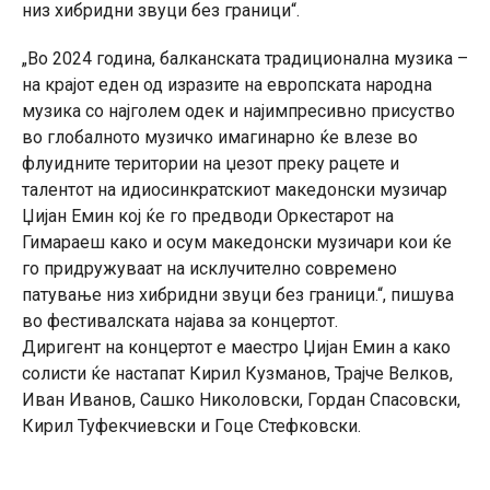
низ хибридни звуци без граници“.
„Во 2024 година, балканската традиционална музика –
на крајот еден од изразите на европската народна
музика со најголем одек и најимпресивно присуство
во глобалното музичко имагинарно ќе влезе во
флуидните територии на џезот преку рацете и
талентот на идиосинкратскиот македонски музичар
Џијан Емин кој ќе го предводи Оркестарот на
Гимараеш како и осум македонски музичари кои ќе
го придружуваат на исклучително современо
патување низ хибридни звуци без граници.“, пишува
во фестивалската најава за концертот.
Диригент на концертот е маестро Џијан Емин а како
солисти ќе настапат Кирил Кузманов, Трајче Велков,
Иван Иванов, Сашко Николовски, Гордан Спасовски,
Кирил Туфекчиевски и Гоце Стефковски.