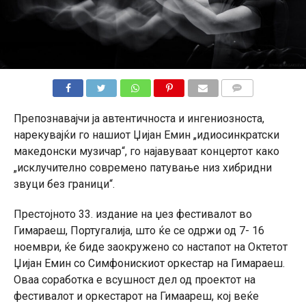
КОМЕНТАРИ
Препознавајчи ја автентичноста и ингениозноста,
нарекувајќи го нашиот Џијан Емин „идиосинкратски
македонски музичар“, го најавуваат концертот како
„исклучително современо патување низ хибридни
звуци без граници“.
Престојното 33. издание на џез фестивалот во
Гимараеш, Португалија, што ќе се одржи од 7- 16
ноември, ќе биде заокружено со настапот на Октетот
Џијан Емин со Симфонискиот оркестар на Гимараеш.
Оваа соработка е всушност дел од проектот на
фестивалот и оркестарот на Гимаареш, кој веќе