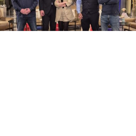
„Ме нападна жена, пријавив во полиција“. Ова беше
реченицата на Тоше Зафиров која ги остави
вчудовидени и гостите и водителката на Нешто
Конкретно, Снеже Велков
– Кога пријавив во полиција насилство од жена врз
мене полицајците мислеа се шегувам со нив или е
скриена камера.