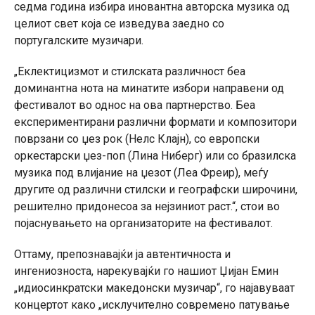
седма година избира иновантна авторска музика од
целиот свет која се изведува заедно со
португалските музичари.
„Еклектицизмот и стилската различност беа
доминантна нота на минатите избори направени од
фестивалот во однос на ова партнерство. Беа
експериментирани различни формати и композитори
поврзани со џез рок (Нелс Клајн), со европски
оркестарски џез-поп (Лина Ниберг) или со бразилска
музика под влијание на џезот (Леа Фреир), меѓу
другите од различни стилски и географски широчини,
решително придонесоа за нејзиниот раст.“, стои во
појаснувањето на организаторите на фестивалот.
Оттаму, препознавајќи ја автентичноста и
ингениозноста, нарекувајќи го нашиот Џијан Емин
„идиосинкратски македонски музичар“, го најавуваат
концертот како „исклучително современо патување