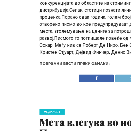
конкуренцијата во областите на стримин
дистрибуција.Сепак, стотици познати личн
проценка.Порано оваа година, голем бро
отворено писмо во кое предупредуваат 
места, зголемување на цените за потрош
развој.Писмото го потпишале повеќе од 4
Оскар. Меѓу нив се Роберт Де Ниро, Бен 
Кристен Стјуарт, Дејвид Финчер, Денис В
ПОВРЗАНИ ВЕСТИ ПРЕКУ ОЗНАКИ:
МЕДИАСЕТ
Мета влегува во н