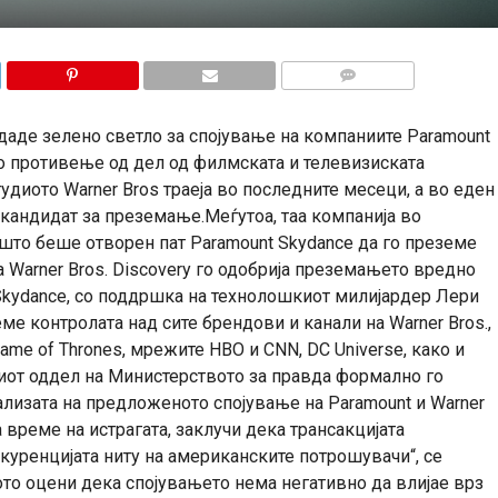
КОМЕНТАРИ
аде зелено светло за спојување на компаниите Paramount
ото противење од дел од филмската и телевизиската
удиото Warner Bros траеја во последните месеци, а во еден
 кандидат за преземање.Меѓутоа, таа компанија во
 што беше отворен пат Paramount Skydance да го преземе
 Warner Bros. Discovery го одобрија преземањето вредно
 Skydance, со поддршка на технолошкиот милијардер Лери
еме контролата над сите брендови и канали на Warner Bros.,
Game of Thrones, мрежите HBO и CNN, DC Universe, како и
киот оддел на Министерството за правда формално го
ализата на предложеното спојување на Paramount и Warner
а време на истрагата, заклучи дека трансакцијата
нкуренцијата ниту на американските потрошувачи“, се
о оцени дека спојувањето нема негативно да влијае врз