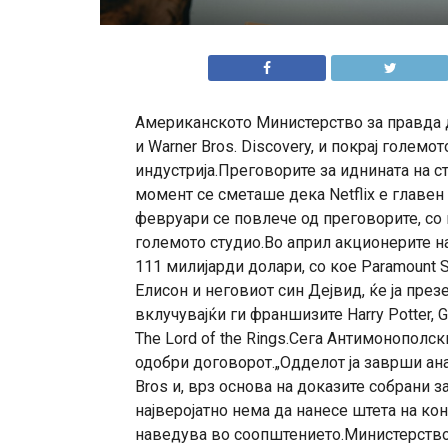
Американското Министерство за правда д
и Warner Bros. Discovery, и покрај голем
индустрија.Преговорите за иднината на ст
момент се сметаше дека Netflix е главен
февруари се повлече од преговорите, со
големото студио.Во април акционерите на
111 милијарди долари, со кое Paramount
Елисон и неговиот син Дејвид, ќе ја през
вклучувајќи ги франшизите Harry Potter, 
The Lord of the Rings.Сега Антимонополс
одобри договорот.„Одделот ја заврши ан
Bros и, врз основа на доказите собрани з
најверојатно нема да нанесе штета на ко
наведува во соопштението.Министерствот