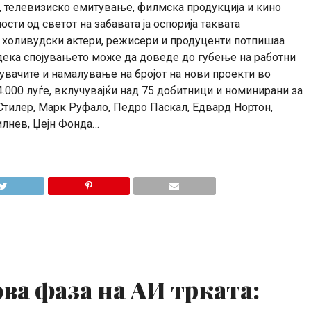
г, телевизиско емитување, филмска продукција и кино
ости од светот на забавата ја оспорија таквата
ј холивудски актери, режисери и продуценти потпишаа
дека спојувањето може да доведе до губење на работни
увачите и намалување на бројот на нови проекти во
.000 луѓе, вклучувајќи над 75 добитници и номинирани за
Стилер, Марк Руфало, Педро Паскал, Едвард Нортон,
илнев, Џејн Фонда…
ова фаза на АИ трката: