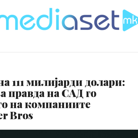
а 111 милијарди долари:
 правда на САД го
то на компаниите
r Bros