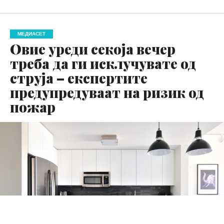
МЕДИАСЕТ
Овие уреди секоја вечер
треба да ги исклучувате од
струја – експертите
предупредуваат на ризик од
пожар