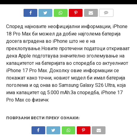
КОМЕНТАРИ
Според најновите неофицијални информации, iPhone
18 Pro Max би можел да добие најголема батерија
досега вградена во iPhone што не е на
преклопување.Новите протечени податоци откриваат
дека Apple подготвува значително зголемување на
капацитетот на батеријата во споредба со актуелниот
iPhone 17 Pro Max. Доколку овие информации се
покажат како точни, новиот модел би имал батерија
поголема и од онаа во Samsung Galaxy S26 Ultra, која
има капацитет од 5.000 mAh.За споредба, iPhone 17
Pro Max со физичк
ПОВРЗАНИ ВЕСТИ ПРЕКУ ОЗНАКИ: