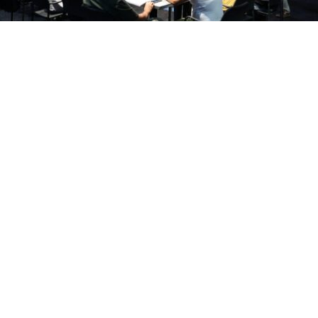
На 20 ноември на големата сцена со почеток во 20:00
часот ќе се случи долго очекуваната изведба на
претставата „12“ во адаптација и режија на Синиша
Евтимов, работена по мотивите (12 Angry Men) од
Реџиналд Роуз.
Евтимов ја обедини најмоќната машка актерска
екипа: Ѓорѓи Јолевски, Гораст Цветковски, Тони
Михајловски, Никола Ристановски, Благој Веселинов,
Александар Микиќ, Игор Џамбазов, Јордан Симонов,
Сенко Велинов, Оливер Митковски, Владо
Јовановски, Сашко Коцев, како и Тања Ивановска