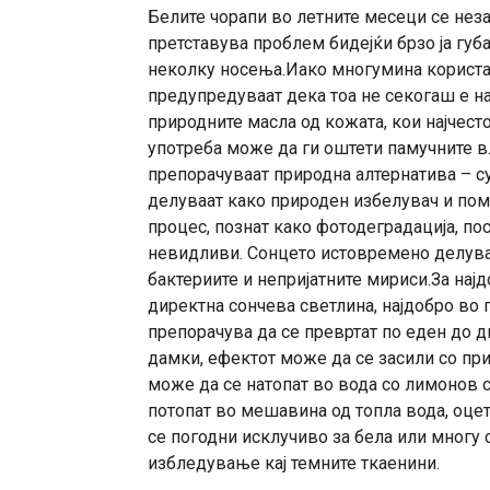
Белите чорапи во летните месеци се нез
претставува проблем бидејќи брзо ја губ
неколку носења.Иако многумина користа
предупредуваат дека тоа не секогаш е нај
природните масла од кожата, кои најчесто
употреба може да ги оштети памучните вл
препорачуваат природна алтернатива – с
делуваат како природен избелувач и пом
процес, познат како фотодеградација, по
невидливи. Сонцето истовремено делува 
бактериите и непријатните мириси.За нај
директна сончева светлина, најдобро во п
препорачува да се превртат по еден до 
дамки, ефектот може да се засили со пр
може да се натопат во вода со лимонов со
потопат во мешавина од топла вода, оце
се погодни исклучиво за бела или многу
избледување кај темните ткаенини.