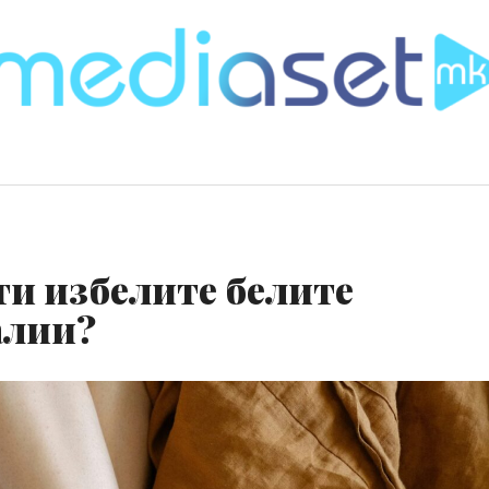
ги избелите белите
алии?