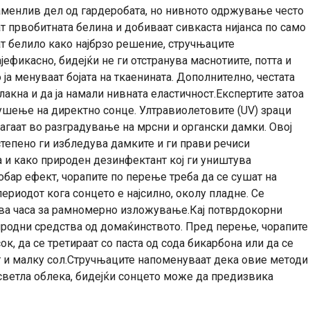
аменлив дел од гардеробата, но нивното одржување често
ат првобитната белина и добиваат сивкаста нијанса по само
т белило како најбрзо решение, стручњаците
ефикасно, бидејќи не ги отстранува маснотиите, потта и
 ја менуваат бојата на ткаенината. Дополнително, честата
акна и да ја намали нивната еластичност.Експертите затоа
ушење на директно сонце. Ултравиолетовите (UV) зраци
агаат во разградување на мрсни и органски дамки. Овој
степено ги избледува дамките и ги прави речиси
и како природен дезинфектант кој ги уништува
добар ефект, чорапите по перење треба да се сушат на
ериодот кога сонцето е најсилно, околу пладне. Се
два часа за рамномерно изложување.Кај потврдокорни
иродни средства од домаќинството. Пред перење, чорапите
к, да се третираат со паста од сода бикарбона или да се
т и малку сол.Стручњаците напоменуваат дека овие методи
 светла облека, бидејќи сонцето може да предизвика