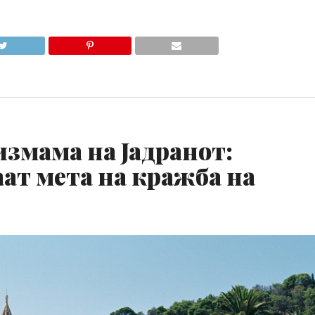
змама на Јадранот:
ат мета на кражба на