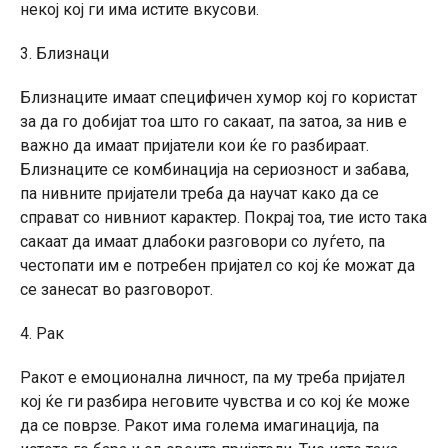
некој кој ги има истите вкусови.
3. Близнаци
Близнаците имаат специфичен хумор кој го користат
за да го добијат тоа што го сакаат, па затоа, за нив е
важно да имаат пријатели кои ќе го разбираат.
Близнаците се комбинација на сериозност и забава,
па нивните пријатели треба да научат како да се
справат со нивниот карактер. Покрај тоа, тие исто така
сакаат да имаат длабоки разговори со луѓето, па
честопати им е потребен пријател со кој ќе можат да
се занесат во разговорот.
4. Рак
Ракот е емоционална личност, па му треба пријател
кој ќе ги разбира неговите чувства и со кој ќе може
да се поврзе. Ракот има голема имагинација, па