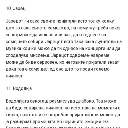
10. Јарец
Јарецот ги сака своите пријатели исто толку колку
што го сака своето семејство, па нему му треба некој
со кој може да излезе или пак, да го однесе на
семејните собири. Јарецот исто така сака љубители на
музика кои ќе може да ги однесе на концерти или да
споделува мислења. Јарецот одвреме-навреме
може да биде сериозен, но неговите пријатели знаат
дека тоа е само дел од она што го прави голема
личност.
11. Водолија
Водолијата секогаш размислува длабоко. Таа може
да биде социјална личност, но исто така на моменти е
тивка, при што ѝ се потребни пријатели кои можат да
ја разбираат промената во нејзините емоции. На