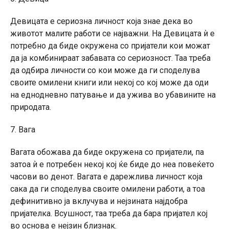
Девицата е сериозна личност која знае дека во
животот малите работи се најважни. На Девицата ѝ е
потребно да биде окружена со пријатели кои можат
да ја комбинираат забавата со сериозност. Таа треба
да одбира личности со кои може да ги споделува
своите омилени книги или некој со кој може да оди
на еднодневно патување и да ужива во убавините на
природата.
7. Вага
Вагата обожава да биде окружена со пријатели, па
затоа ѝ е потребен некој кој ќе биде до неа повеќето
часови во денот. Вагата е дарежлива личност која
сака да ги споделува своите омилени работи, а тоа
дефинитивно ја вклучува и нејзината најдобра
пријателка. Всушност, таа треба да бара пријател кој
во основа е нејзин близнак.