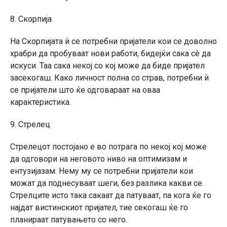
8. Скорпија
На Скорпијата ѝ се потребни пријатели кои се доволно
храбри да пробуваат нови работи, бидејќи сака сè да
искуси. Таа сака некој со кој може да биде пријател
засекогаш. Како личност полна со страв, потребни ѝ
се пријатели што ќе одговараат на оваа
карактеристика.
9. Стрелец
Стрелецот постојано е во потрага по некој кој може
да одговори на неговото ниво на оптимизам и
ентузијазам. Нему му се потребни пријатели кои
можат да поднесуваат шеги, без разлика какви се.
Стрелците исто така сакаат да патуваат, па кога ќе го
најдат вистинскиот пријател, тие секогаш ќе го
планираат патувањето со него.