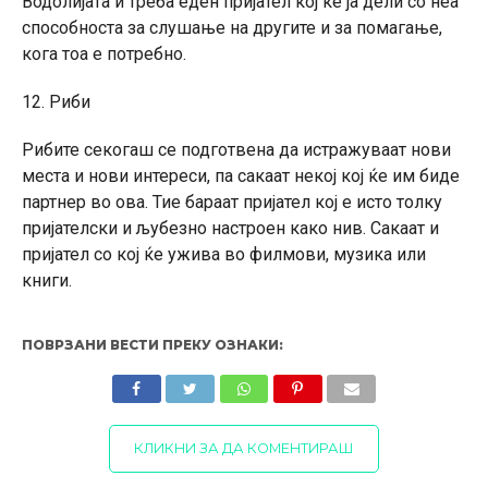
Водолијата ѝ треба еден пријател кој ќе ја дели со неа
способноста за слушање на другите и за помагање,
кога тоа е потребно.
12. Риби
Рибите секогаш се подготвена да истражуваат нови
места и нови интереси, па сакаат некој кој ќе им биде
партнер во ова. Тие бараат пријател кој е исто толку
пријателски и љубезно настроен како нив. Сакаат и
пријател со кој ќе ужива во филмови, музика или
книги.
ПОВРЗАНИ ВЕСТИ ПРЕКУ ОЗНАКИ:
КЛИКНИ ЗА ДА КОМЕНТИРАШ