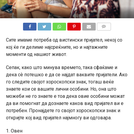
КОМЕНТАРИ
Сите имаме потреба од вистински пријател, некој со
кој ќе ги делиме најсреќните, но и најтажните
моменти од нашиот живот.
Сепак, како што минува времето, така сфаќаме и
дека сѐ потешко е да се најдат ваквите пријатели. Ако
го следите својот хороскопски знак, тогаш веќе
знаете кои се вашите лични особини. Но, она што
можеби не го знаете е тоа дека овие особини можат
да ви помогнат да дознаете каков вид пријател ви е
потребен. Пронајдете го својот хороскопски знак и
откријте кој вид пријател најмногу ви одговара.
1. Овен