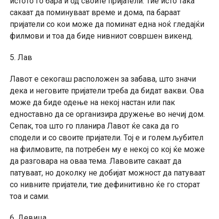
истото го бара и од своите пријатели. Тие исто така
сакаат да поминуваат време и дома, па бараат
пријатели со кои може да поминат една ноќ гледајќи
филмови и тоа да биде нивниот совршен викенд.
5. Лав
Лавот е секогаш расположен за забава, што значи
дека и неговите пријатели треба да бидат вакви. Ова
може да биде одење на некој настан или пак
едноставно да се организира дружење во нечиј дом.
Сепак, тоа што го планира Лавот ќе сака да го
сподели и со своите пријатели. Тој е и голем љубител
на филмовите, па потребен му е некој со кој ќе може
да разговара на оваа тема. Лавовите сакаат да
патуваат, но доколку не добијат можност да патуваат
со нивните пријатели, тие дефинитивно ќе го сторат
тоа и сами.
6. Девица