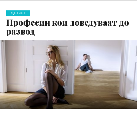
#ЏЕТ-СЕТ
Професии кои доведуваат до
развод
Магазинот „Police and criminal psychology“ објави