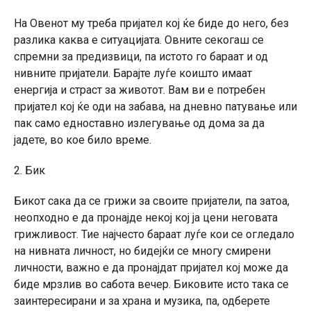
На Овенот му треба пријател кој ќе биде до него, без
разлика каква е ситуацијата. Овните секогаш се
спремни за предизвици, па истото го бараат и од
нивните пријатели. Барајте луѓе коишто имаат
енергија и страст за животот. Вам ви е потребен
пријател кој ќе оди на забава, на дневно патување или
пак само едноставно излегување од дома за да
јадете, во кое било време.
2. Бик
Бикот сака да се грижи за своите пријатели, па затоа,
неопходно е да пронајде некој кој ја цени неговата
грижливост. Тие најчесто бараат луѓе кои се огледало
на нивната личност, но бидејќи се многу смирени
личности, важно е да пронајдат пријател кој може да
биде мрзлив во сабота вечер. Биковите исто така се
заинтересирани и за храна и музика, па, одберете