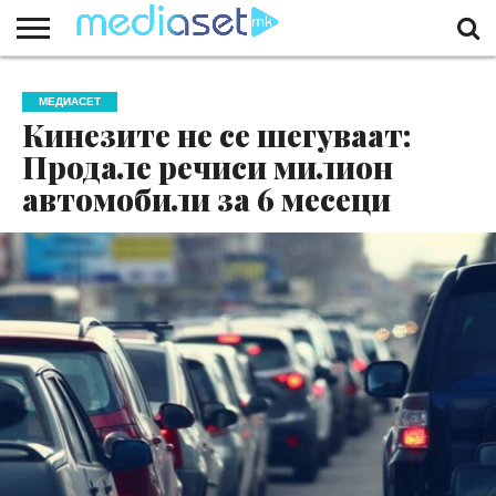
ЗА
НАС
КОНТАКТ
МАРКЕТИНГ
ПОЧЕТНА
МЕДИАСЕТ
Кинезите не се шегуваат:
Продале речиси милион
автомобили за 6 месеци