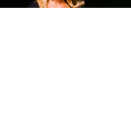
Поп ѕвездата изненади милиони фанови ширум
светот.
Пејачката Адел објави дека привремено ќе се
повлече од музиката откако во ноември оваа година
ќе го заврши своето музичко шоу „Викенди со Адел“.
„Воопшто немам планови за нова музика“, изјави
Адел во интервју за германски ZDF.