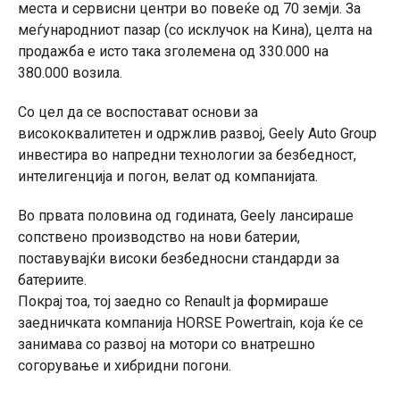
места и сервисни центри во повеќе од 70 земји. За
меѓународниот пазар (со исклучок на Кина), целта на
продажба е исто така зголемена од 330.000 на
380.000 возила.
Со цел да се воспостават основи за
висококвалитетен и одржлив развој, Geely Auto Group
инвестира во напредни технологии за безбедност,
интелигенција и погон, велат од компанијата.
Во првата половина од годината, Geely лансираше
сопствено производство на нови батерии,
поставувајќи високи безбедносни стандарди за
батериите.
Покрај тоа, тој заедно со Renault ја формираше
заедничката компанија HORSE Powertrain, која ќе се
занимава со развој на мотори со внатрешно
согорување и хибридни погони.