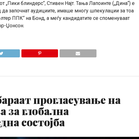
т „Пики блиндерс“, Стивен Најт. Тања Лапоинте („Дина“) е
 да започнат аудициите, имаше многу шпекулации за тоа
лтер ППК“ на Бонд, а меѓу кандидатите се споменуваат
ор-Џонсон.
бараат прогласување на
а за глобална
дна состојба