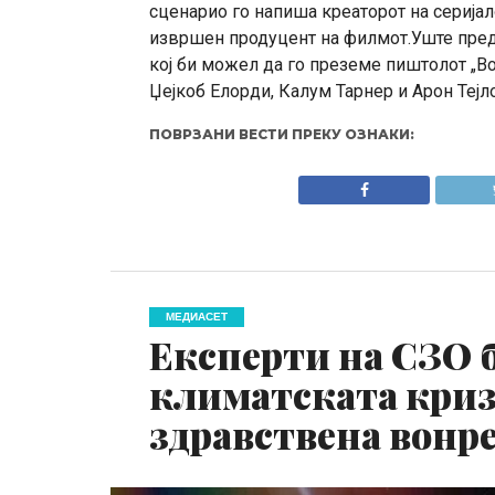
сценарио го напиша креаторот на серијало
извршен продуцент на филмот.Уште пред
кој би можел да го преземе пиштолот „Во
Џејкоб Елорди, Калум Тарнер и Арон Тејл
ПОВРЗАНИ ВЕСТИ ПРЕКУ ОЗНАКИ:
МЕДИАСЕТ
Експерти на СЗО 
климатската криз
здравствена вонре