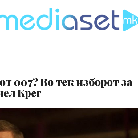
от 007? Во тек изборот за
иел Крег