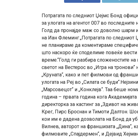
Потрагата по следниот Џејмс Бонд офици
за улогата на агентот 007 во последните 
Голд да пронајде маж со доволно шарм и
на Иан Флеминг.„Потрагата по следниот Џ
не планираме да коментираме специфични
што наскоро ќе споделиме повеќе вести с
време.“Голд ги разбира сложеностите на
светот на Вестерос во „Игра на тронови“ 
„Круната“, како и пет филмови од франшиз
улогата на Реј во „Силата се буди“.Нејзин
„Марсовецот“ и „Конклејв“. Таа беше номи
година – првата година кога Академијат
директорка за кастинг за „Здивот на живот
Крег, Пирс Броснан и Тимоти Далтон. Шо
кои им е дадена дозволата на Бонд да у
Вилнев, авторот на франшизата „Дина“, ка
филмовите „Спајдермен“, и Дејвид Хејман 