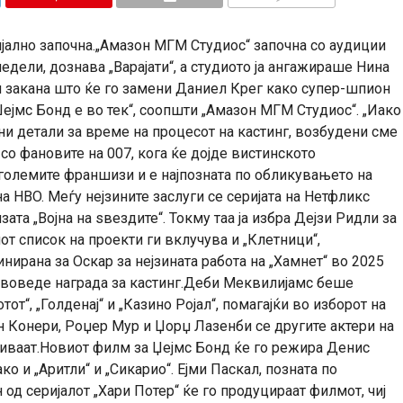
КОМЕНТАРИ
јално започна.„Амазон МГМ Студиос“ започна со аудиции
недели, дознава „Варајати“, а студиото ја ангажираше Нина
 закана што ќе го замени Даниел Крег како супер-шпион
ејмс Бонд е во тек“, соопшти „Амазон МГМ Студиос“. „Иако
 детали за време на процесот на кастинг, возбудени сме
о фановите на 007, кога ќе дојде вистинското
 големите франшизи и е најпозната по обликувањето на
на HBO. Меѓу нејзините заслуги се серијата на Нетфликс
ата „Војна на ѕвездите“. Токму таа ја избра Дејзи Ридли за
иот список на проекти ги вклучува и „Клетници“,
нирана за Оскар за нејзината работа на „Хамнет“ во 2025
а воведе награда за кастинг.Деби Меквилијамс беше
от“, „Голденај“ и „Казино Ројал“, помагајќи во изборот на
н Конери, Роџер Мур и Џорџ Лазенби се другите актери на
биваат.Новиот филм за Џејмс Бонд ќе го режира Денис
ко и „Аритли“ и „Сикарио“. Ејми Паскал, позната по
од серијалот „Хари Потер“ ќе го продуцираат филмот, чиј