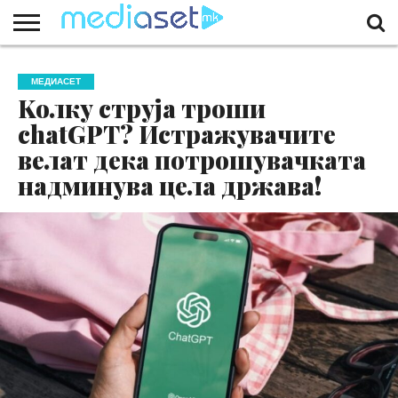
ЗА
НАС
КОНТАКТ
МАРКЕТИНГ
ПОЧЕТНА
МЕДИАСЕТ
Kолку струја троши
chatGPT? Истражувачите
велат дека потрошувачката
надминува цела држава!