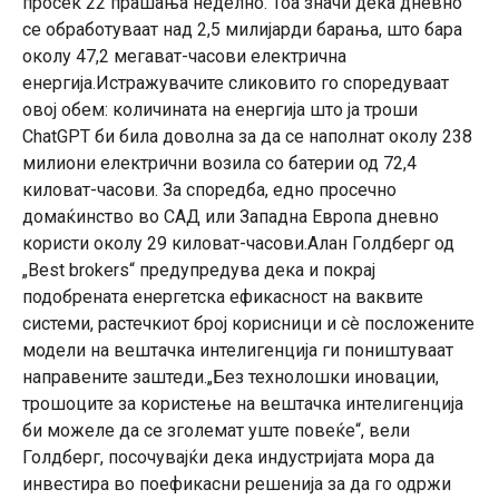
просек 22 прашања неделно. Тоа значи дека дневно
се обработуваат над 2,5 милијарди барања, што бара
околу 47,2 мегават-часови електрична
енергија.Истражувачите сликовито го споредуваат
овој обем: количината на енергија што ја троши
ChatGPT би била доволна за да се наполнат околу 238
милиони електрични возила со батерии од 72,4
киловат-часови. За споредба, едно просечно
домаќинство во САД или Западна Европа дневно
користи околу 29 киловат-часови.Алан Голдберг од
„Best brokers“ предупредува дека и покрај
подобрената енергетска ефикасност на ваквите
системи, растечкиот број корисници и сè посложените
модели на вештачка интелигенција ги поништуваат
направените заштеди.„Без технолошки иновации,
трошоците за користење на вештачка интелигенција
би можеле да се зголемат уште повеќе“, вели
Голдберг, посочувајќи дека индустријата мора да
инвестира во поефикасни решенија за да го одржи