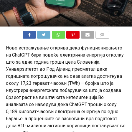
КОМЕНТАРИ
Ново истражување открива дека функционирањето
на ChatGPT бара повеќе електрична енергија отколку
што за една година троши цела Словенија.
Универзитетот во Род Ајленд пресметал дека
годишната потрошувачка на оваа алатка достигнува
околу 17,23 терават-часови (TWh) – бројка што ја
илустрира енергетската побарувачка што ја создава
брзиот раст на вештачката интелигенција.Во
анализата се наведува дека ChatGPT троши околу
0,189 киловат-часови електрична енергија по едно
барање, а проценките се засновани врз податокот
дека 810 милиони активни корисници поставуваат во