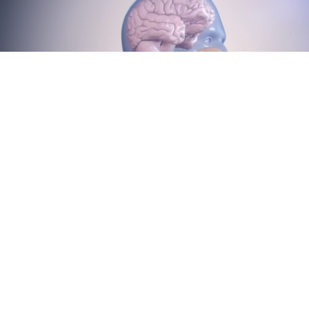
Научници развија револуционерна метода која
овозможува мозочните клетки да се „замрзнат“ во
самиот момент кога испраќаат сигнал, отворајќи
целосно нов прозорец за проучување на процеси кои
досега биле пребрзи за набљудување. Техниката,
наречена „zap-and-freeze“, може да донесе клучни
сознанија за невролошки заболувања како