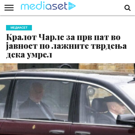
ЗА
НАС
КОНТАКТ
МАРКЕТИНГ
ПОЧЕТНА
МЕДИАСЕТ
Кралот Чарлс за прв пат во
јавност по лажните тврдења
дека умрел