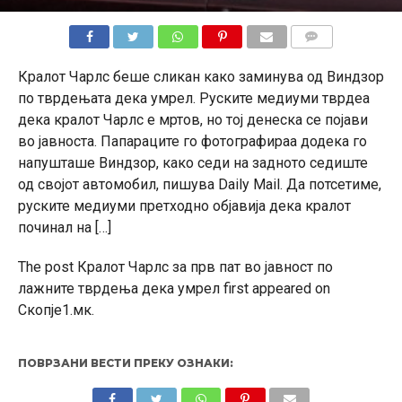
КОМЕНТАРИ
Кралот Чарлс беше сликан како заминува од Виндзор
по тврдењата дека умрел. Руските медиуми тврдеа
дека кралот Чарлс е мртов, но тој денеска се појави
во јавноста. Папараците го фотографираа додека го
напушташе Виндзор, како седи на задното седиште
од својот автомобил, пишува Daily Mail. Да потсетиме,
руските медиуми претходно објавија дека кралот
починал на […]
The post Кралот Чарлс за прв пат во јавност по
лажните тврдења дека умрел first appeared on
Скопје1.мк.
ПОВРЗАНИ ВЕСТИ ПРЕКУ ОЗНАКИ: