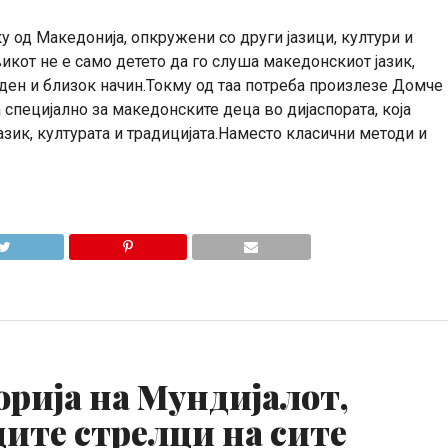
КОМЕНТАРИ
 од Македонија, опкружени со други јазици, култури и
икот не е само детето да го слуша македонскиот јазик,
оден и близок начин.Токму од таа потреба произлезе Домче
специјално за македонските деца во дијаспората, која
зик, културата и традицијата.Наместо класични методи и
рија на Мундијалот,
дите стрелци на сите