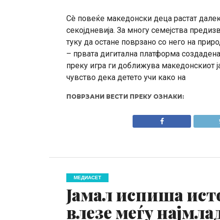
Сè повеќе македонски деца растат далеку
секојдневија. За многу семејства предизв
туку да остане поврзано со него на прир
– првата дигитална платформа создадена 
преку игра ги доближува македонскиот ја
чувство дека детето учи како на
ПОВРЗАНИ ВЕСТИ ПРЕКУ ОЗНАКИ:
МЕДИАСЕТ
Јамал испиша исто
влезе меѓу најмла