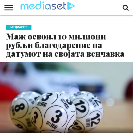
ЗА
НАС
КОНТАКТ
МАРКЕТИНГ
ПОЧЕТНА
МЕДИАСЕТ
Маж освоил 10 милиони
рубљи благодарение на
датумот на својата венчавка