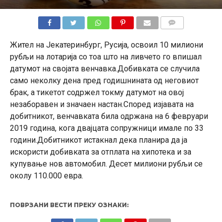
КОМЕНТАРИ
Жител на Јекатеринбург, Русија, освоил 10 милиони
рубљи на лотарија со тоа што на ливчето го впишал
датумот на својата венчавка.Добивката се случила
само неколку дена пред годишнината од неговиот
брак, а тикетот содржел токму датумот на овој
незаборавен и значаен настан.Според изјавата на
добитникот, венчавката била одржана на 6 февруари
2019 година, кога двајцата сопружници имале по 33
години.Добитникот истакнал дека планира да ја
искористи добивката за отплата на хипотека и за
купување нов автомобил. Десет милиони рубљи се
околу 110.000 евра.
ПОВРЗАНИ ВЕСТИ ПРЕКУ ОЗНАКИ: