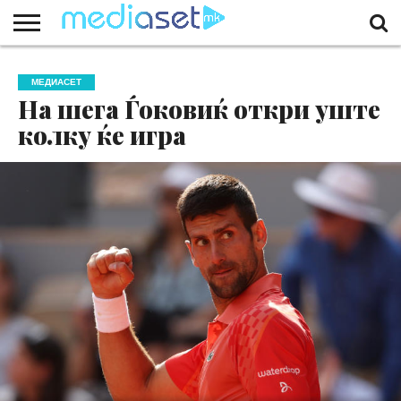
ЗА
НАС
КОНТАКТ
МАРКЕТИНГ
ПОЧЕТНА
МЕДИАСЕТ
На шега Ѓоковиќ откри уште
колку ќе игра