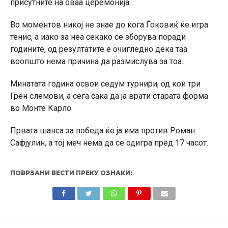
присутните на оваа церемонија.
Во моментов никој не знае до кога Ѓоковиќ ќе игра
тенис, а иако за неа секако се зборува поради
годините, од резултатите е очигледно дека таа
воопшто нема причина да размислува за тоа.
Минатата година освои седум турнири, од кои три
Грен слемови, а сега сака да ја врати старата форма
во Монте Карло.
Првата шанса за победа ќе ја има против Роман
Сафјулин, а тој меч нема да се одигра пред 17 часот.
ПОВРЗАНИ ВЕСТИ ПРЕКУ ОЗНАКИ: