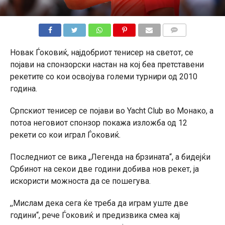
КОМЕНТАРИ
Новак Ѓоковиќ, најдобриот тенисер на светот, се
појави на спонзорски настан на кој беа претставени
рекетите со кои освојува големи турнири од 2010
година.
Српскиот тенисер се појави во Yacht Club во Монако, а
потоа неговиот спонзор покажа изложба од 12
рекети со кои играл Ѓоковиќ.
Последниот се вика „Легенда на брзината“, а бидејќи
Србинот на секои две години добива нов рекет, ја
искористи можноста да се пошегува.
,,Мислам дека сега ќе треба да играм уште две
години“, рече Ѓоковиќ и предизвика смеа кај