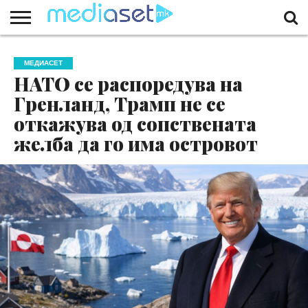
ЗА
НАС
КОНТАКТ
МАРКЕТИНГ
ПОЧЕТНА
МЕДИАСЕТ
НАТО се распоредува на
Гренланд, Трамп не се
откажува од сопствената
желба да го има островот