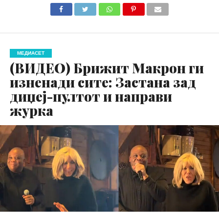
МЕДИАСЕТ
(ВИДЕО) Брижит Макрон ги
изненади сите: Застана зад
диџеј-пултот и направи
журка