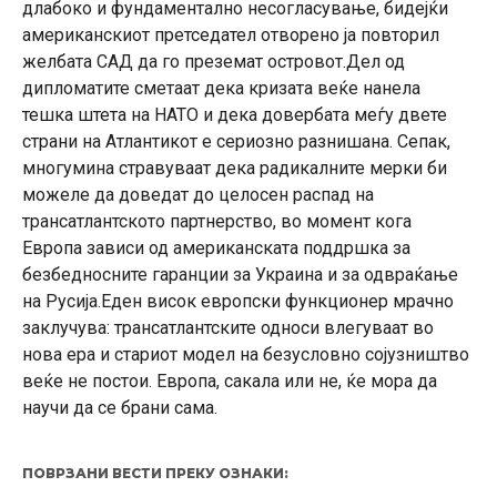
длабоко и фундаментално несогласување, бидејќи
американскиот претседател отворено ја повторил
желбата САД да го преземат островот.Дел од
дипломатите сметаат дека кризата веќе нанела
тешка штета на НАТО и дека довербата меѓу двете
страни на Атлантикот е сериозно разнишана. Сепак,
многумина стравуваат дека радикалните мерки би
можеле да доведат до целосен распад на
трансатлантското партнерство, во момент кога
Европа зависи од американската поддршка за
безбедносните гаранции за Украина и за одвраќање
на Русија.Еден висок европски функционер мрачно
заклучува: трансатлантските односи влегуваат во
нова ера и стариот модел на безусловно сојузништво
веќе не постои. Европа, сакала или не, ќе мора да
научи да се брани сама.
ПОВРЗАНИ ВЕСТИ ПРЕКУ ОЗНАКИ: