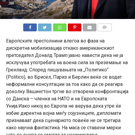
КОМЕНТАРИ
Европските престолнини влегоа во фаза на
дискретна мобилизација откако американскиот
претседател Доналд Трамп јавно навести дека не ја
исклучува употребата на воена сила за преземање на
Гренланд. Според пишувањата на „Политико“
(Politico), во Брисел, Париз и Берлин веќе се водат
неформални консултации за тоа како да се реагира
доколку Вашингтон тргне во отворена конфронтација
со Данска – членка на НАТО и на Европската
Унија.Иако никој во Европа не верува дека утре ќе
избие директна војна меѓу сојузниците, дипломати
признаваат дека сценариото повеќе не се третира
како научна фантастика. На маса се ставени мерки
што до вчера се сметаа за незамисливи: