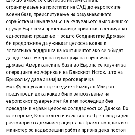
ограничување на пристапот на САД до европските
воени бази, преиспитување на разузнавачката
соработка и намалување на купувањето американско
оружје.Европски претставници приватно поставуваат
едноставно прашање – зошто Соединетите Држави
би продолжиле да уживаат целосна воена и
логистичка поддршка на континентот ако се обидат
да одземат суверена територија на сојузничка
држава. Американските бази во Европа се клучни за
операциите во Африка и на Блискиот Исток, што на
Брисел му дава значајна преговарачка
моќ.Францускиот претседател Емануел Макрон
предупреди дека какво било загрозување на
европскиот суверенитет ќе има последици без
преседан и најави целосна солидарност со Данска. Во
исто време, Копенхаген и властите во Гренланд водат
разговори со администрацијата на Трамп, но данскиот
министер за надворешни работи призна дека постои