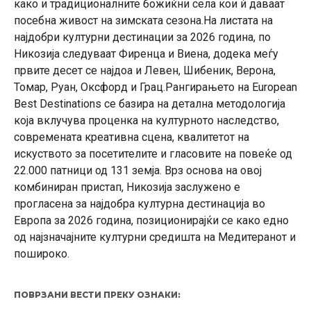
како и традиционалните божиќни села кои ѝ даваат
посебна живост на зимската сезона.На листата на
најдобри културни дестинации за 2026 година, по
Никозија следуваат Фиренца и Виена, додека меѓу
првите десет се најдоа и Левен, Шибеник, Верона,
Томар, Руан, Оксфорд и Грац.Рангирањето на European
Best Destinations се базира на детална методологија
која вклучува проценка на културното наследство,
современата креативна сцена, квалитетот на
искуството за посетителите и гласовите на повеќе од
22.000 патници од 131 земја. Врз основа на овој
комбиниран пристап, Никозија заслужено е
прогласена за најдобра културна дестинација во
Европа за 2026 година, позиционирајќи се како едно
од најзначајните културни средишта на Медитеранот и
пошироко.
ПОВРЗАНИ ВЕСТИ ПРЕКУ ОЗНАКИ: