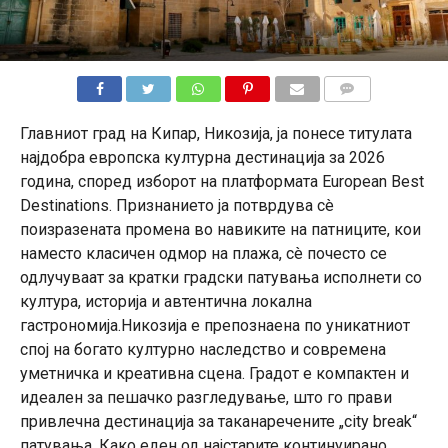
КОМЕНТАРИ
Главниот град на Кипар, Никозија, ја понесе титулата
најдобра европска културна дестинација за 2026
година, според изборот на платформата European Best
Destinations. Признанието ја потврдува сè
поизразената промена во навиките на патниците, кои
наместо класичен одмор на плажа, сè почесто се
одлучуваат за кратки градски патувања исполнети со
култура, историја и автентична локална
гастрономија.Никозија е препознаена по уникатниот
спој на богато културно наследство и современа
уметничка и креативна сцена. Градот е компактен и
идеален за пешачко разгледување, што го прави
привлечна дестинација за таканаречените „city break“
патувања. Како еден од најстарите континуирано