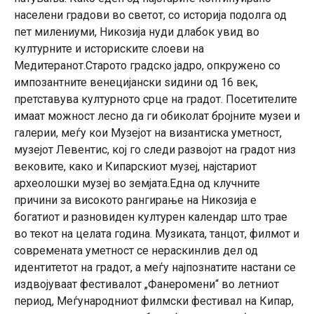
населени градови во светот, со историја подолга од
пет милениуми, Никозија нуди длабок увид во
културните и историските слоеви на
Медитеранот.Старото градско јадро, опкружено со
импозантните венецијански ѕидини од 16 век,
претставува културното срце на градот. Посетителите
имаат можност лесно да ги обиколат бројните музеи и
галерии, меѓу кои Музејот на византиска уметност,
музејот Левентис, кој го следи развојот на градот низ
вековите, како и Кипарскиот музеј, најстариот
археолошки музеј во земјата.Една од клучните
причини за високото рангирање на Никозија е
богатиот и разновиден културен календар што трае
во текот на целата година. Музиката, танцот, филмот и
современата уметност се нераскинлив дел од
идентитетот на градот, а меѓу најпознатите настани се
издвојуваат фестивалот „Фанеромени“ во летниот
период, Меѓународниот филмски фестивал на Кипар,