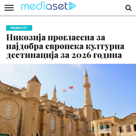
ЗА
НАС
КОНТАКТ
МАРКЕТИНГ
ПОЧЕТНА
МЕДИАСЕТ
Никозија прогласена за
најдобра европска културна
дестинација за 2026 година