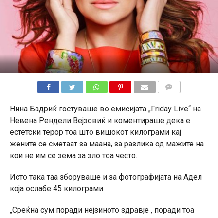
КОМЕНТАРИ
Нина Бадриќ гостуваше во емисијата „Friday Live“ на
Невена Рендели Вејзовиќ и коментираше дека е
естетски терор тоа што вишокот килограми кај
жените се сметаат за маана, за разлика од мажите на
кои не им се зема за зло тоа често.
Исто така таа зборуваше и за фотографијата на Адел
која ослабе 45 килограми.
„Среќна сум поради нејзиното здравје , поради тоа