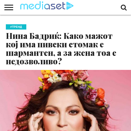
ЗА
НАС
КОНТАКТ
МАРКЕТИНГ
ПОЧЕТНА
#ТРЕНД
Нина Бадриќ: Како мажот
кој има пивски стомак е
шармантен, а за жена тоа е
недозволиво?