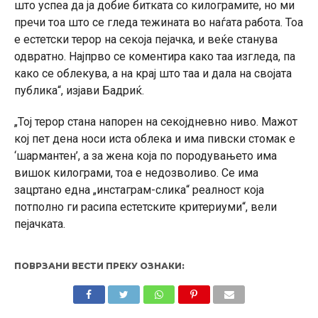
што успеа да ја добие битката со килограмите, но ми
пречи тоа што се гледа тежината во наѓата работа. Тоа
е естетски терор на секоја пејачка, и веќе станува
одвратно. Најпрво се коментира како таа изгледа, па
како се облекува, а на крај што таа и дала на својата
публика“, изјави Бадриќ.
„Тој терор стана напорен на секојдневно ниво. Мажот
кој пет дена носи иста облека и има пивски стомак е
‘шармантен’, а за жена која по породувањето има
вишок килограми, тоа е недозволиво. Се има
зацртано една „инстаграм-слика“ реалност која
потполно ги расипа естетските критериуми“, вели
пејачката.
ПОВРЗАНИ ВЕСТИ ПРЕКУ ОЗНАКИ: