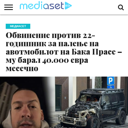
ЗА
НАС
КОНТАКТ
МАРКЕТИНГ
ПОЧЕТНА
МЕДИАСЕТ
Обвинение против 22-
годишник за палење на
авотмобилот на Бака Прасе –
му барал 40.000 евра
месечно