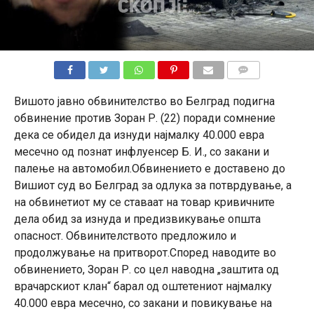
КОМЕНТАРИ
Вишото јавно обвинителство во Белград подигна
обвинение против Зоран Р. (22) поради сомнение
дека се обидел да изнуди најмалку 40.000 евра
месечно од познат инфлуенсер Б. И., со закани и
палење на автомобил.Обвинението е доставено до
Вишиот суд во Белград за одлука за потврдување, а
на обвинетиот му се ставаат на товар кривичните
дела обид за изнуда и предизвикување општа
опасност. Обвинителството предложило и
продолжување на притворот.Според наводите во
обвинението, Зоран Р. со цел наводна „заштита од
врачарскиот клан“ барал од оштетениот најмалку
40.000 евра месечно, со закани и повикување на