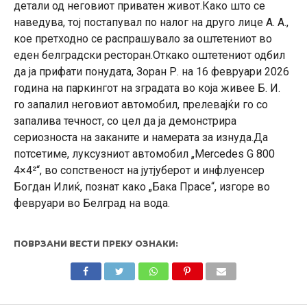
детали од неговиот приватен живот.Како што се
наведува, тој постапувал по налог на друго лице А. А.,
кое претходно се распрашувало за оштетениот во
еден белградски ресторан.Откако оштетениот одбил
да ја прифати понудата, Зоран Р. на 16 февруари 2026
година на паркингот на зградата во која живее Б. И.
го запалил неговиот автомобил, прелевајќи го со
запалива течност, со цел да ја демонстрира
сериозноста на заканите и намерата за изнуда.Да
потсетиме, луксузниот автомобил „Mercedes G 800
4×4²“, во сопственост на јутјуберот и инфлуенсер
Богдан Илиќ, познат како „Бака Прасе“, изгоре во
февруари во Белград на вода.
ПОВРЗАНИ ВЕСТИ ПРЕКУ ОЗНАКИ: