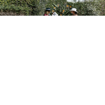
Средината на јуни носи динамичен период исполнет
со нови можности, љубовни возбудувања и важни
пресврти за сите хороскопски знаци. Според
неделната астролошка прогноза за периодот од 15 до
21 јуни, никој нема да остане поштеден од влијанието
на ѕвездите, а дел од знаците особено ќе уживаат во
деновите што следуваат.Овните ќе треба да работат
на комуникацијата со партнерот и да избегнуваат