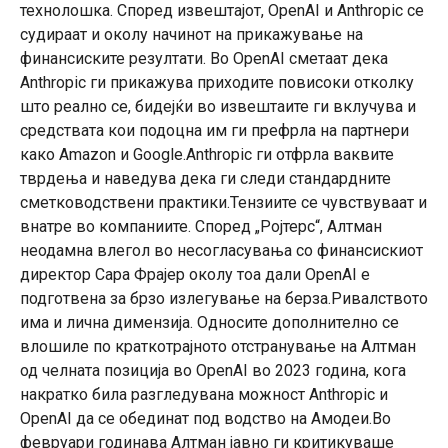
технолошка. Според извештајот, OpenAI и Anthropic се
судираат и околу начинот на прикажување на
финансиските резултати. Во OpenAI сметаат дека
Anthropic ги прикажува приходите повисоки отколку
што реално се, бидејќи во извештаите ги вклучува и
средствата кои подоцна им ги префрла на партнери
како Amazon и Google.Anthropic ги отфрла ваквите
тврдења и наведува дека ги следи стандардните
сметководствени практики.Тензиите се чувствуваат и
внатре во компаниите. Според „Ројтерс“, Алтман
неодамна влегол во несогласувања со финансискиот
директор Сара Фрајер околу тоа дали OpenAI е
подготвена за брзо излегување на берза.Ривалството
има и лична димензија. Односите дополнително се
влошиле по краткотрајното отстранување на Алтман
од челната позиција во OpenAI во 2023 година, кога
накратко била разгледувана можност Anthropic и
OpenAI да се обединат под водство на Амодеи.Во
февруари годинава Алтман јавно ги критикуваше