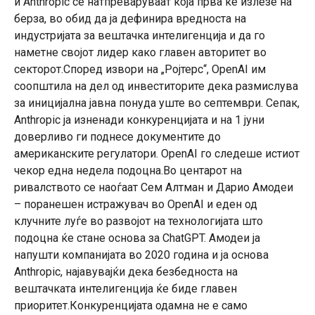
и Anthropic се натпреваруваат која прва ќе излезе на
берза, во обид да ја дефинира вредноста на
индустријата за вештачка интелигенција и да го
наметне својот лидер како главен авторитет во
секторот.Според извори на „Ројтерс“, OpenAI им
соопштила на дел од инвеститорите дека размислува
за иницијална јавна понуда уште во септември. Сепак,
Anthropic ја изненади конкуренцијата и на 1 јуни
доверливо ги поднесе документите до
американските регулатори. OpenAI го следеше истиот
чекор една недела подоцна.Во центарот на
ривалството се наоѓаат Сем Алтман и Дарио Амодеи
– поранешен истражувач во OpenAI и еден од
клучните луѓе во развојот на технологијата што
подоцна ќе стане основа за ChatGPT. Амодеи ја
напушти компанијата во 2020 година и ја основа
Anthropic, најавувајќи дека безбедноста на
вештачката интелигенција ќе биде главен
приоритет.Конкуренцијата одамна не е само