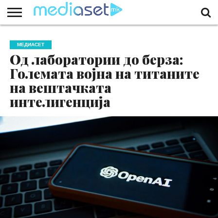
ЗА
НАС
КОНТАКТ
МАРКЕТИНГ
ПОЧЕТНА
МЕДИАСЕТ
Од лаборатории до берза:
Големата војна на титаните
на вештачката
интелигенција