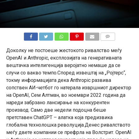
КОМЕНТАРИ
Доколку не постоеше жестокото ривалство меѓу
OpenAI и Anthropic, експлозијата на генеративната
вештачка интелигенција веројатно немаше да се
случи со вакво темпо.Според извештај на „Ројтерс“,
токму информацијата дека Anthropic развива
сопствен АИ-четбот го натерала извршниот директор
на OpenAI, Сем Алтман, во ноември 2022 година да
нареди забрзано лансирање на конкурентен
производ. Само две недели подоцна беше
претставен ChatGPT – алатка која предизвика
глобална технолошка револуција.Денес ривалството
меѓу двете компании се префрла на Волстрит. OpenAI