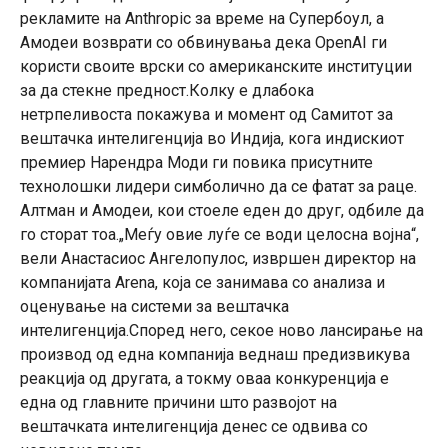
рекламите на Anthropic за време на Супербоул, а
Амодеи возврати со обвинувања дека OpenAI ги
користи своите врски со американските институции
за да стекне предност.Колку е длабока
нетрпеливоста покажува и момент од Самитот за
вештачка интелигенција во Индија, кога индискиот
премиер Нарендра Моди ги повика присутните
технолошки лидери симболично да се фатат за раце.
Алтман и Амодеи, кои стоеле еден до друг, одбиле да
го сторат тоа.„Меѓу овие луѓе се води целосна војна“,
вели Анастасиос Ангелопулос, извршен директор на
компанијата Arena, која се занимава со анализа и
оценување на системи за вештачка
интелигенција.Според него, секое ново лансирање на
производ од една компанија веднаш предизвикува
реакција од другата, а токму оваа конкуренција е
една од главните причини што развојот на
вештачката интелигенција денес се одвива со