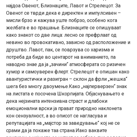
најдоа Овенот, Близнаците, Лавот и Стрелецот. За
Овенот се тврди дека е директен и импулсивен –
мисли брзо и кажува уште побрзо, особено кога
желбата е во прашање. Близнаците се опишуваат
како знакот со две лица: лесно се префрлаат од
невино во провокативно, зависно од расположение и
друштво. Лавот, пак, се поврзува со харизма и
потреба да биде во центарот на вниманието, па
наводно знае да ја „зачини“ атмосферата со ризичен
хумор и самоуверен флерт. Стрелецот е опишан како
авантуристички и разигран – склон да фрли „жешка“
шега без многу двоумење.Како „најперверзен“ знак
на листата е посочена Шкорпијата. Објаснувањето е
дека нејзината интензивна страст и длабоки
емоционални врски ја прават природно наклонета
кон сензуалност, а во описот се нагласува и
репутацијата на „мајстор за заведување“ кој не се
срами да ја покаже таа страна.Иако ваквите