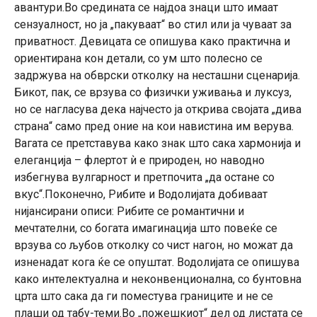
авантури.Во средината се најдоа знаци што имаат
сензуалност, но ја „пакуваат“ во стил или ја чуваат за
приватност. Девицата се опишува како практична и
ориентирана кон детали, со ум што полесно се
задржува на обврски отколку на несташни сценарија.
Бикот, пак, се врзува со физички уживања и луксуз,
но се нагласува дека најчесто ја открива својата „дива
страна“ само пред оние на кои навистина им верува.
Вагата се претставува како знак што сака хармонија и
елеганција – флертот ѝ е природен, но наводно
избегнува вулгарност и претпочита „да остане со
вкус“.Поконечно, Рибите и Водолијата добиваат
нијансирани описи: Рибите се романтични и
мечтателни, со богата имагинација што повеќе се
врзува со љубов отколку со чист нагон, но можат да
изненадат кога ќе се опуштат. Водолијата се опишува
како интелектуална и неконвенционална, со бунтовна
црта што сака да ги поместува границите и не се
плаши од табу-теми.Во „пожешкиот“ дел од листата се