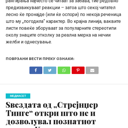
рангирања најчесто се читаат за забава, тие редовно
предизвикуваат реакции – затоа што секој читател
лесно ќе пронајде (или ќе оспори) по некоја реченица
што му „погодила“ карактер. Во крајна линија, ваквите
листи повеќе зборуваат за популарните стереотипи
околу знаците отколку за реална мерка на нечии
желби и однесување.
ПОВРЗАНИ ВЕСТИ ПРЕКУ ОЗНАКИ:
МЕДИАСЕТ
Sвездата од „Стрејнџер
Тингс“ откри што не и
дозволувал познатиот