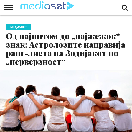
ЗА
НАС
КОНТАКТ
МАРКЕТИНГ
ПОЧЕТНА
МЕДИАСЕТ
Од најпитом до „најжежок“
знак: Астролозите направија
ранг-листа на Зодијакот по
„перверзност“