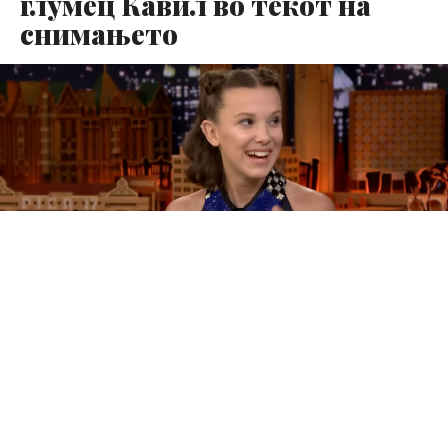
глумец Кавил во текот на
снимањето
Актерката Мили Боби Браун, позната по улогата во
серијата „Стрејнџер Тингс“, откри дека актерот Хенри
Кавил строго се придржувал до професионални
граници за време на снимањето на филмовите „Енола