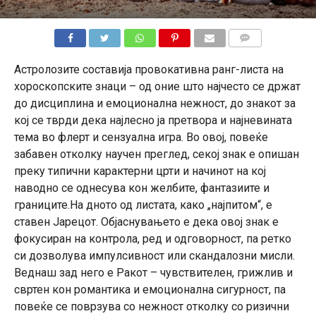
КОМЕНТАРИ
Астролозите составија провокативна ранг-листа на
хороскопските знаци – од оние што најчесто се држат
до дисциплина и емоционална нежност, до знакот за
кој се тврди дека најлесно ја претвора и најневината
тема во флерт и сензуална игра. Во овој, повеќе
забавен отколку научен преглед, секој знак е опишан
преку типични карактерни црти и начинот на кој
наводно се однесува кон желбите, фантазиите и
границите.На дното од листата, како „најпитом“, е
ставен Јарецот. Објаснувањето е дека овој знак е
фокусиран на контрола, ред и одговорност, па ретко
си дозволува импулсивност или скандалозни мисли.
Веднаш зад него е Ракот – чувствителен, грижлив и
свртен кон романтика и емоционална сигурност, па
повеќе се поврзува со нежност отколку со ризични