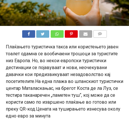
КОМЕНТАРИ
Плаќањето туристичка такса или користењето јавен
тоалет одамна се вообичаени трошоци за туристите
низ Европа. Но, во некои европски туристички
дестинации се појавуваат и нови, неочекувани
давачки кои предизвикуваат незадоволство кај
посетителите.На една плажа во шпанскиот туристички
центар Маталаскањас, на брегот Коста де ла Луз, се
тестира таканаречен „паметен туш“, кој може да се
користи само по извршено плаќање во готово или
преку QR-код.Цената на туширањето изнесува околу
едно евро за минута