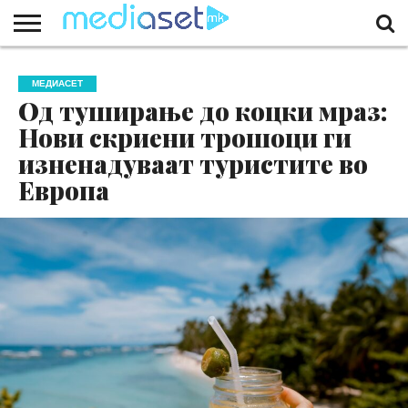
ЗА
НАС
КОНТАКТ
МАРКЕТИНГ
ПОЧЕТНА
МЕДИАСЕТ
Од туширање до коцки мраз:
Нови скриени трошоци ги
изненадуваат туристите во
Европа