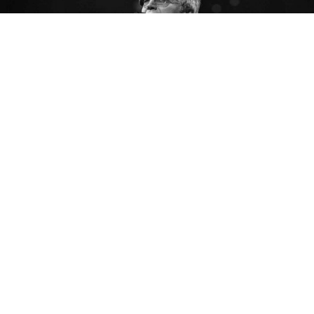
Бројни македонски музичари, актери и јавни личности
со емотивни пораки се простија од легендарниот
пејач и текстописец Владо Јаневски, кој почина
вечерва на 66-годишна возраст по кратко
боледување. Социјалните мрежи се преплавени со
зборови на тага, благодарност и почит кон човекот
чии песни оставија неизбришлива трага во
македонската музика.Дарио Панковски„Јаневски