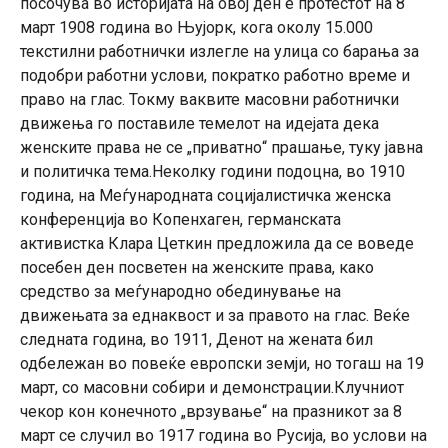
посочува во историјата на овој ден е протестот на 8
март 1908 година во Њујорк, кога околу 15.000
текстилни работнички излегле на улица со барања за
подобри работни услови, пократко работно време и
право на глас. Токму ваквите масовни работнички
движења го поставиле темелот на идејата дека
женските права не се „приватно“ прашање, туку јавна
и политичка тема.Неколку години подоцна, во 1910
година, на Меѓународната социјалистичка женска
конференција во Копенхаген, германската
активистка Клара Цеткин предложила да се воведе
посебен ден посветен на женските права, како
средство за меѓународно обединување на
движењата за еднаквост и за правото на глас. Веќе
следната година, во 1911, Денот на жената бил
одбележан во повеќе европски земји, но тогаш на 19
март, со масовни собири и демонстрации.Клучниот
чекор кон конечното „врзување“ на празникот за 8
март се случил во 1917 година во Русија, во услови на