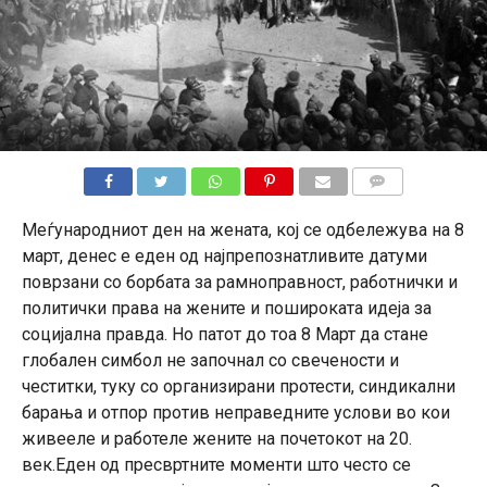
КОМЕНТАРИ
Меѓународниот ден на жената, кој се одбележува на 8
март, денес е еден од најпрепознатливите датуми
поврзани со борбата за рамноправност, работнички и
политички права на жените и пошироката идеја за
социјална правда. Но патот до тоа 8 Март да стане
глобален симбол не започнал со свечености и
честитки, туку со организирани протести, синдикални
барања и отпор против неправедните услови во кои
живееле и работеле жените на почетокот на 20.
век.Еден од пресвртните моменти што често се