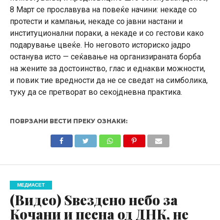
8 Март се прославува на повеќе начини: некаде со
протести и кампањи, некаде со јавни настани и
институционални пораки, а некаде и со гестови како
подарување цвеќе. Но неговото историско јадро
останува исто — сеќавање на организираната борба
на жените за достоинство, глас и еднакви можности,
и повик тие вредности да не се сведат на симболика,
туку да се претворат во секојдневна практика.
ПОВРЗАНИ ВЕСТИ ПРЕКУ ОЗНАКИ:
МЕДИАСЕТ
(Видео) Sвездено небо за
Кочани и песна од ДНК, не