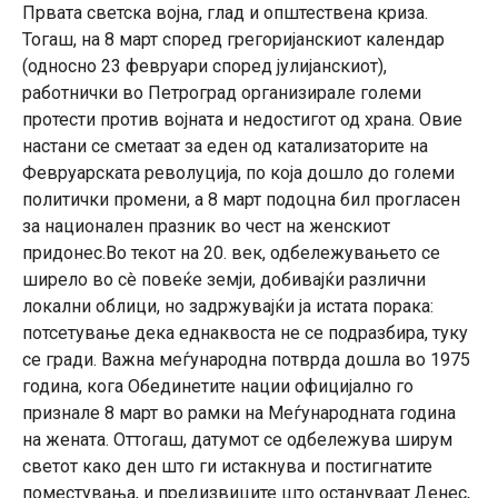
Првата светска војна, глад и општествена криза.
Тогаш, на 8 март според грегоријанскиот календар
(односно 23 февруари според јулијанскиот),
работнички во Петроград организирале големи
протести против војната и недостигот од храна. Овие
настани се сметаат за еден од катализаторите на
Февруарската револуција, по која дошло до големи
политички промени, а 8 март подоцна бил прогласен
за национален празник во чест на женскиот
придонес.Во текот на 20. век, одбележувањето се
ширело во сè повеќе земји, добивајќи различни
локални облици, но задржувајќи ја истата порака:
потсетување дека еднаквоста не се подразбира, туку
се гради. Важна меѓународна потврда дошла во 1975
година, кога Обединетите нации официјално го
признале 8 март во рамки на Меѓународната година
на жената. Оттогаш, датумот се одбележува ширум
светот како ден што ги истакнува и постигнатите
поместувања, и предизвиците што остануваат.Денес,