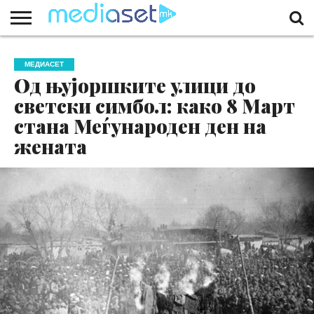
ЗА
НАС
КОНТАКТ
МАРКЕТИНГ
ПОЧЕТНА
МЕДИАСЕТ
Од њујоршките улици до
светски симбол: како 8 Март
стана Меѓународен ден на
жената