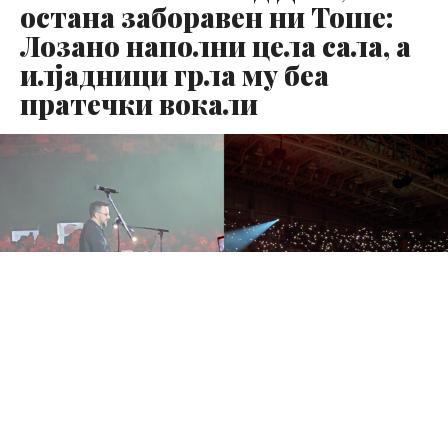
остана заборавен ни Тоше:
Лозано наполни цела сала, а
илјадници грла му беа
пратечки вокали