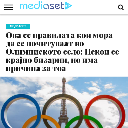
ЗА
НАС
КОНТАКТ
МАРКЕТИНГ
ПОЧЕТНА
МЕДИАСЕТ
Ова се правилата кои мора
да се почитуваат во
Олимпиското село: Некои се
крајно бизарни, но има
причина за тоа