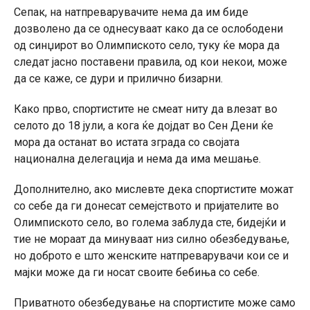
Сепак, на натпреварувачите нема да им биде
дозволено да се однесуваат како да се ослободени
од синџирот во Олимпиското село, туку ќе мора да
следат јасно поставени правила, од кои некои, може
да се каже, се дури и прилично бизарни.
Како прво, спортистите не смеат ниту да влезат во
селото до 18 јули, а кога ќе дојдат во Сен Дени ќе
мора да останат во истата зграда со својата
национална делегација и нема да има мешање.
Дополнително, ако мислевте дека спортистите можат
со себе да ги донесат семејството и пријателите во
Олимпиското село, во голема заблуда сте, бидејќи и
тие не мораат да минуваат низ силно обезбедување,
но доброто е што женските натпреварувачи кои се и
мајки може да ги носат своите бебиња со себе.
Приватното обезбедување на спортистите може само