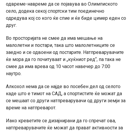
одвреме-навреме да се појавува во Олимпиското
село, додека секој спортски тим поединечно
одредува кој со кого ќе спие и ќе биде цимер еден со
друг.
Во просторијата не смее да има мешање на
малолетни и постари, така што малолетниците се
заедно и се одвоени од постарите. Натпреварувачите
ќе мора да го почитуваат и „куќниот ред“, па така не
смее да има врева од 10 часот навечер до 7:00
наутро.
Алкохол нема да се најде во посебен дел од селото
каде што е тимот на САД, а спортистите ќе можат да
се мешаат со други натпреварувачи од други земји за
време на натпреварот.
Иако креветите се дизајнирани да го спречат ова,
натпреварувачите ќе можат да прават активности за