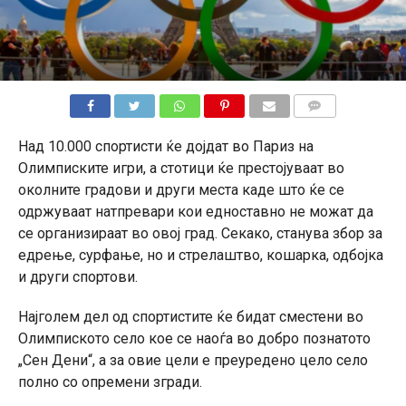
КОМЕНТАРИ
Над 10.000 спортисти ќе дојдат во Париз на
Олимписките игри, а стотици ќе престојуваат во
околните градови и други места каде што ќе се
одржуваат натпревари кои едноставно не можат да
се организираат во овој град. Секако, станува збор за
едрење, сурфање, но и стрелаштво, кошарка, одбојка
и други спортови.
Најголем дел од спортистите ќе бидат сместени во
Олимпиското село кое се наоѓа во добро познатото
„Сен Дени“, а за овие цели е преуредено цело село
полно со опремени згради.