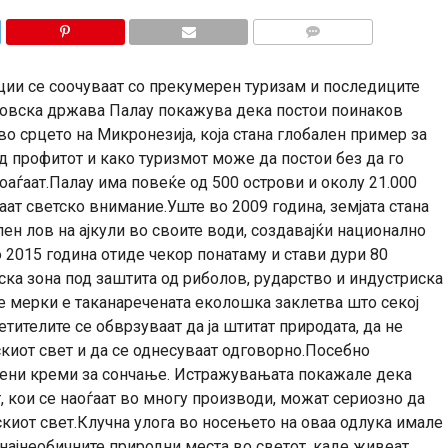
КОМЕНТАРИ
ции се соочуваат со прекумерен туризам и последиците
тровска држава Палау покажува дека постои поинаков
во срцето на Микронезија, која стана глобален пример за
д профитот и како туризмот може да постои без да го
аѓаат.Палау има повеќе од 500 острови и околу 21.000
ат светско внимание.Уште во 2009 година, земјата стана
ен лов на ајкули во своите води, создавајќи национално
 2015 година отиде чекор понатаму и стави дури 80
ска зона под заштита од риболов, рударство и индустриска
те мерки е таканаречената еколошка заклетва што секој
етителите се обврзуваат да ја штитат природата, да не
скиот свет и да се однесуваат одговорно.Посебно
дени креми за сончање. Истражувањата покажале дека
 кои се наоѓаат во многу производи, можат сериозно да
скиот свет.Клучна улога во носењето на оваа одлука имале
д најнеобичните природни места во светот, каде живеат