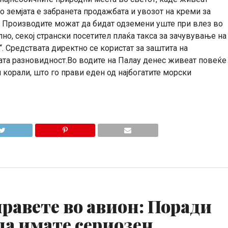
 земјата е забранета продажбата и увозот на креми за
 Производите можат да бидат одземени уште при влез во
но, секој странски посетител плаќа такса за зачувување на
e“. Средствата директно се користат за заштита на
та разновидност.Во водите на Палау денес живеат повеќе
 корали, што го прави еден од најбогатите морски
правете во авион: Поради
да имате сериозен