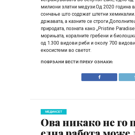
милиони златни медузи.Од 2020 година во
сончање што содржат штетни хемикалии.
државата, а казните се строги.Дополнител
природата, позната како „Pristine Paradis
морињата, коралните гребени и биолошка
од 1.300 видови риби и околу 700 видови
екосистеми во светот.
ПОВРЗАНИ ВЕСТИ ПРЕКУ ОЗНАКИ:
МЕДИАСЕТ
Ова никако не го 
една работа може 