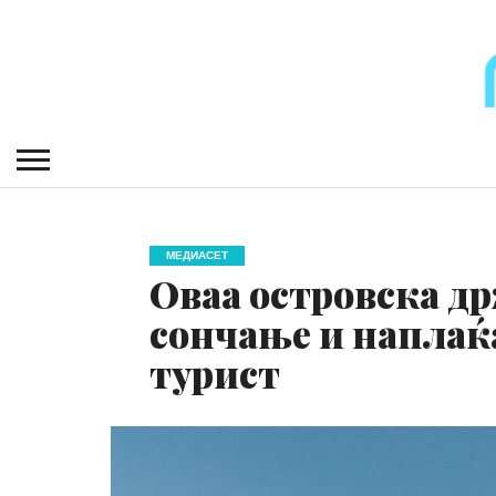
МЕДИАСЕТ
Оваа островска др
сончање и наплаќа
турист