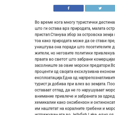
Во време кога многу туристички дестина
што ги остава врз природата, малата ос
пристап.Станува збор за островска земја 
тоа како природата може да се стави пре
уништува она поради што посетителите до
жители, но неговите политики привлекува
првата во светот што забрани комерцијал
засолниште за овие морски предатори.Во
проценти од својата ексклузивна економ
експлоатација.Една од најпрепознатливи
турист ја добива при влез во земјата. Пос
оставаат отпад, да не го нарушуваат мор
внимание привлече и забраната за одре
хемикалии како оксибензон и октиноксат,
им наштетат на коралните гребени и мор
истражувањата во Jellyfish Lake, едно о