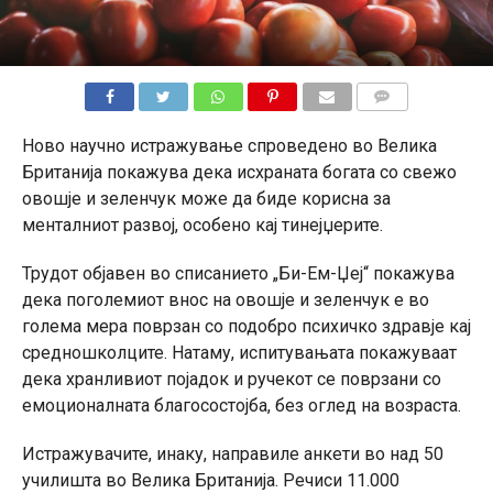
КОМЕНТАРИ
Ново научно истражување спроведено во Велика
Британија покажува дека исхраната богата со свежо
овошје и зеленчук може да биде корисна за
менталниот развој, особено кај тинејџерите.
Трудот објавен во списанието „Би-Ем-Џеј“ покажува
дека поголемиот внос на овошје и зеленчук е во
голема мера поврзан со подобро психичко здравје кај
средношколците. Натаму, испитувањата покажуваат
дека хранливиот појадок и ручекот се поврзани со
емоционалната благосостојба, без оглед на возраста.
Истражувачите, инаку, направиле анкети во над 50
училишта во Велика Британија. Речиси 11.000