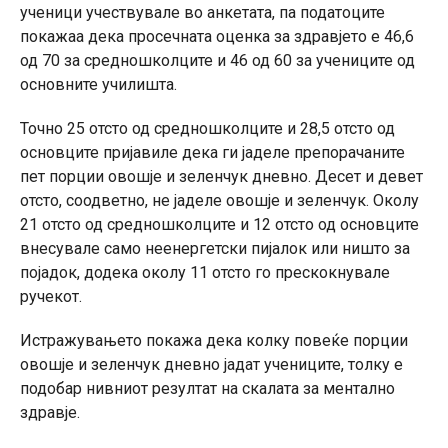
ученици учествувале во анкетата, па податоците
покажаа дека просечната оценка за здравјето е 46,6
од 70 за средношколците и 46 од 60 за учениците од
основните училишта.
Точно 25 отсто од средношколците и 28,5 отсто од
основците пријавиле дека ги јаделе препорачаните
пет порции овошје и зеленчук дневно. Десет и девет
отсто, соодветно, не јаделе овошје и зеленчук. Околу
21 отсто од средношколците и 12 отсто од основците
внесувале само неенергетски пијалок или ништо за
појадок, додека околу 11 отсто го прескокнувале
ручекот.
Истражувањето покажа дека колку повеќе порции
овошје и зеленчук дневно јадат учениците, толку е
подобар нивниот резултат на скалата за ментално
здравје.