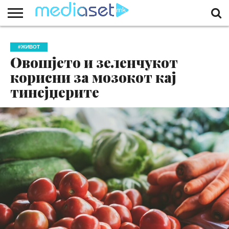
ЗА
НАС
КОНТАКТ
МАРКЕТИНГ
ПОЧЕТНА
#ЖИВОТ
Овошјето и зеленчукот
корисни за мозокот кај
тинејџерите