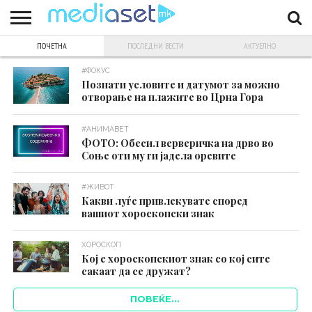
ПОЧЕТНА
ПОСЛЕДНИ ВЕСТИ
АКТУЕЛНO
ЗА
НАС
КОНТАКТ
МАРКЕТИНГ
ПОЧЕТНА
#ФОКУС
Познати условите и датумот за можно
отворање на плажите во Црна Гора
#АНИМАВЕТ
ФОТО: Обесил верверичка на дрво во
Соње оти му ги јадела оревите
#ЖИВОТ
Какви луѓе привлекувате според
вашиот хороскопски знак
ХОРОСКОП
Кој е хороскопскиот знак со кој сите
сакаат да се дружат?
ПОВЕЌЕ...