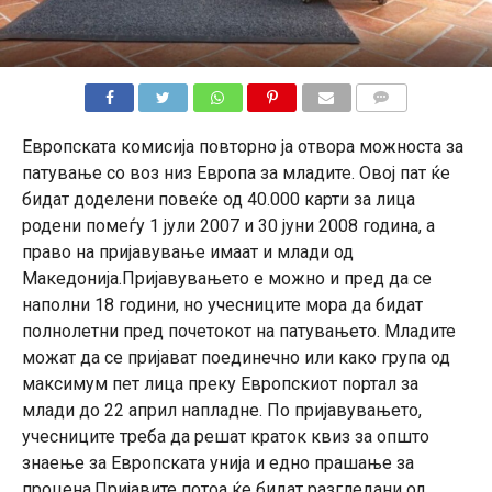
КОМЕНТАРИ
Европската комисија повторно ја отвора можноста за
патување со воз низ Европа за младите. Овој пат ќе
бидат доделени повеќе од 40.000 карти за лица
родени помеѓу 1 јули 2007 и 30 јуни 2008 година, а
право на пријавување имаат и млади од
Македонија.Пријавувањето е можно и пред да се
наполни 18 години, но учесниците мора да бидат
полнолетни пред почетокот на патувањето. Младите
можат да се пријават поединечно или како група од
максимум пет лица преку Европскиот портал за
млади до 22 април напладне. По пријавувањето,
учесниците треба да решат краток квиз за општо
знаење за Европската унија и едно прашање за
процена.Пријавите потоа ќе бидат разгледани од