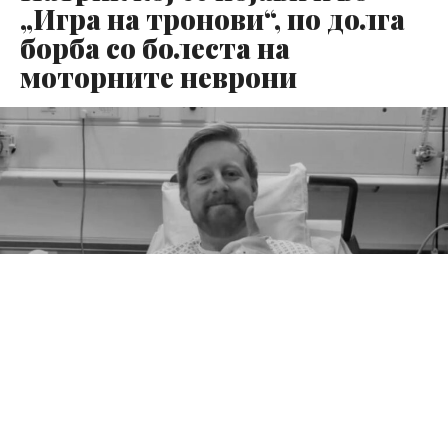
„Игра на тронови“, по долга
борба со болеста на
моторните неврони
Еден од младите талентирани актери, Мајкл Патрик,
почина на 35-годишна возраст по долга борба со