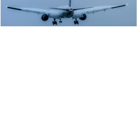
Цените на авионските билети во Европа ќе растат
поради поскапувањето на авионското гориво,
предупреди генералниот директор на Меѓународна
асоцијација за воздушен транспорт, Вили Волш.Во
интервју за BBC, Волш изјави дека авиокомпаниите не
можат долгорочно да ги апсорбираат зголемените
трошоци за гориво, иако дел од европските