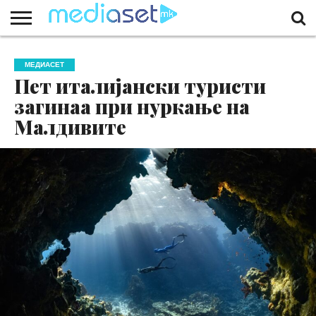
ЗА
НАС
КОНТАКТ
МАРКЕТИНГ
ПОЧЕТНА
МЕДИАСЕТ
Пет италијански туристи
загинаа при нуркање на
Малдивите