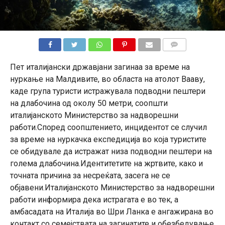
КОМЕНТАРИ
Пет италијански државјани загинаа за време на
нуркање на Малдивите, во областа на атолот Вааву,
каде група туристи истражувала подводни пештери
на длабочина од околу 50 метри, соопшти
италијанското Министерство за надворешни
работи.Според соопштението, инцидентот се случил
за време на нуркачка експедиција во која туристите
се обидувале да истражат низа подводни пештери на
голема длабочина.Идентитетите на жртвите, како и
точната причина за несреќата, засега не се
објавени.Италијанското Министерство за надворешни
работи информира дека истрагата е во тек, а
амбасадата на Италија во Шри Ланка е ангажирана во
контакт со семејствата на загинатите и обезбедување