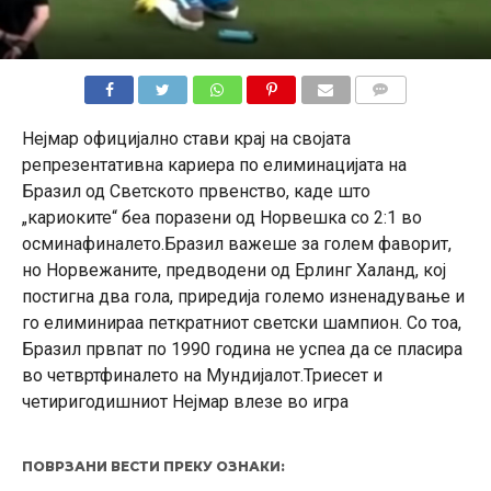
КОМЕНТАРИ
Нејмар официјално стави крај на својата
репрезентативна кариера по елиминацијата на
Бразил од Светското првенство, каде што
„кариоките“ беа поразени од Норвешка со 2:1 во
осминафиналето.Бразил важеше за голем фаворит,
но Норвежаните, предводени од Ерлинг Халанд, кој
постигна два гола, приредија големо изненадување и
го елиминираа петкратниот светски шампион. Со тоа,
Бразил првпат по 1990 година не успеа да се пласира
во четвртфиналето на Мундијалот.Триесет и
четиригодишниот Нејмар влезе во игра
ПОВРЗАНИ ВЕСТИ ПРЕКУ ОЗНАКИ: