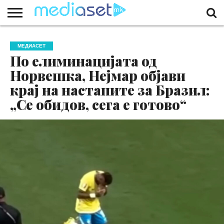
ЗА
НАС
КОНТАКТ
МАРКЕТИНГ
ПОЧЕТНА
МЕДИАСЕТ
По елиминацијата од
Норвешка, Нејмар објави
крај на настапите за Бразил:
„Се обидов, сега е готово“