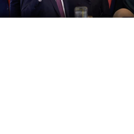
Доналд Трамп за време на обемното обраќање за
состојбата во нацијата накратко се одвои од теми
како економијата и криминалот и посебно се осврна
на сопругата Меланија Трамп.Пред присутните, Трамп
ја претстави Меланија како „филмска ѕвезда“ и
додаде дека таа ужива поголема поддршка отколку
тој.Никој не се грижи повеќе за заштитата на
американската младина од нашата прва дама. Сега е
и филмска ѕвезда, можете ли да верувате? Кој би
помислил? Во изминатата година таа имаше
неверојатно влијание – помогна да се промовира
законот за вештачка интелигенција, ја унапреди
претседателската наредба за старателство и