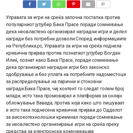
КОМЕНТАРИ
Управата за игри на среќа започна постапка против
популарниот јутјубер Бакa Прасe поради сомневање
дека неовластено организирал наградни игри и делел
награди без потребни дозволи.Според информациите
на Република.рс, Управата за игри на среќа поднела
кривична пријава против познатиот јутјубер Богдан
Илиќ, познат како Бакa Прасe, поради сомневање
дека организирал наградни игри без законско
одобрување и без уплата на потребните надоместоци
за распределување на парични и стоковни
награди.Бакa Прасe, чиј контент го следат голем број
млади, исто така промовирал и платформа за онлајн
обложување Вавада, против која како што пишуваат
е исто така поднесена кривична пријава до Одделот
за високотехнолошки криминал поради сомневање
за неовластено организирање игри на среќа преку
средства за електронска комуникација.