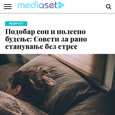
ЗА
НАС
КОНТАКТ
МАРКЕТИНГ
ПОЧЕТНА
МЕДИАСЕТ
Подобар сон и полесно
будење: Совети за рано
станување без стрес