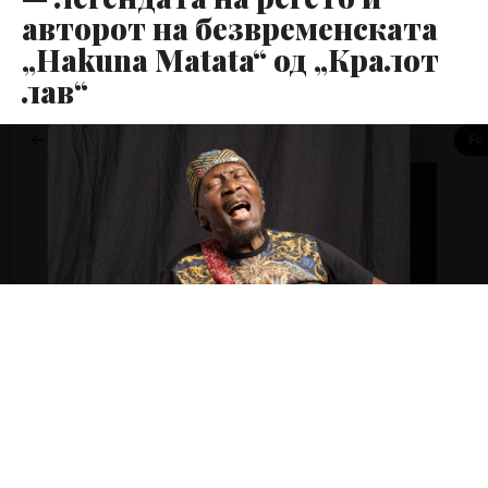
авторот на безвременската
„Hakuna Matata“ од „Кралот
лав“