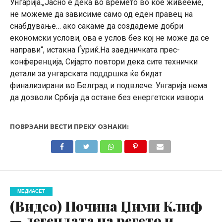
Унгарија.„Јасно е дека во времето во кое живееме,
не можеме да зависиме само од еден правец на
снабдување… ако сакаме да создадеме добри
економски услови, ова е услов без кој не може да се
направи“, истакна Ѓуриќ.На заедничката прес-
конференција, Сијарто повтори дека сите технички
детали за унгарската поддршка ќе бидат
финализирани во Белград и подвлече: Унгарија нема
да дозволи Србија да остане без енергетски извори.
ПОВРЗАНИ ВЕСТИ ПРЕКУ ОЗНАКИ:
МЕДИАСЕТ
(Видео) Почина Џими Клиф
— легендата на регето и