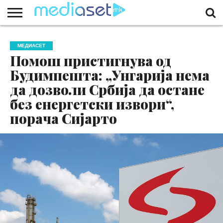
ЗА
НАС
КОНТАКТ
МАРКЕТИНГ
ПОЧЕТНА
МЕДИАСЕТ
Помош пристигнува од
Будимпешта: „Унгарија нема
да дозволи Србија да остане
без енергетски извори“,
порача Сијарто