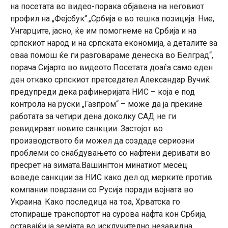
на посетата во видео-порака објавена на неговиот
профил на „Фејсбук“.„Србија е во тешка позиција. Ние,
Унгарците, јасно, ќе им помогнеме на Србија и на
српскиот народ и на српската економија, а деталите за
оваа помош ќе ги разговараме денеска во Белград“,
порача Сијарто во видеото.Посетата доаѓа само еден
ден откако српскиот претседател Александар Вучиќ
предупреди дека рафинеријата НИС – која е под
контрола на руски „Газпром“ – може да ја прекине
работата за четири дена доколку САД не ги
ревидираат новите санкции. Застојот во
производството би можел да создаде сериозни
проблеми со снабдувањето со нафтени деривати во
пресрет на зимата.Вашингтон минатиот месец
воведе санкции за НИС како дел од мерките против
компании поврзани со Русија поради војната во
Украина. Како последица на тоа, Хрватска го
стопираше транспортот на сурова нафта кон Србија,
оставајќи ја земјата во исклучително незавидна