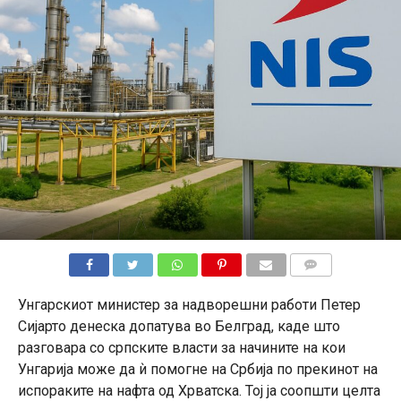
КОМЕНТАРИ
Унгарскиот министер за надворешни работи Петер
Сијарто денеска допатува во Белград, каде што
разговара со српските власти за начините на кои
Унгарија може да ѝ помогне на Србија по прекинот на
испораките на нафта од Хрватска. Тој ја соопшти целта