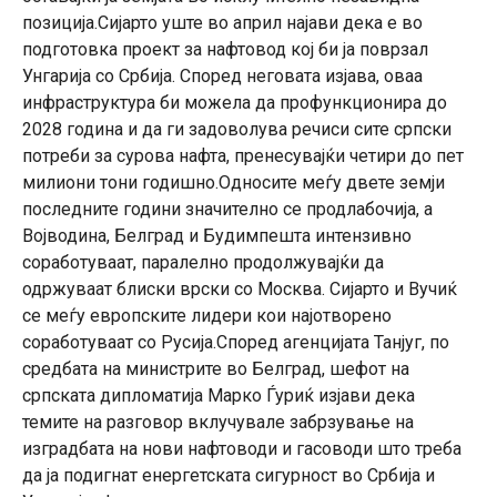
позиција.Сијарто уште во април најави дека е во
подготовка проект за нафтовод кој би ја поврзал
Унгарија со Србија. Според неговата изјава, оваа
инфраструктура би можела да профункционира до
2028 година и да ги задоволува речиси сите српски
потреби за сурова нафта, пренесувајќи четири до пет
милиони тони годишно.Односите меѓу двете земји
последните години значително се продлабочија, а
Војводина, Белград и Будимпешта интензивно
соработуваат, паралелно продолжувајќи да
одржуваат блиски врски со Москва. Сијарто и Вучиќ
се меѓу европските лидери кои најотворено
соработуваат со Русија.Според агенцијата Танјуг, по
средбата на министрите во Белград, шефот на
српската дипломатија Марко Ѓуриќ изјави дека
темите на разговор вклучувале забрзување на
изградбата на нови нафтоводи и гасоводи што треба
да ја подигнат енергетската сигурност во Србија и