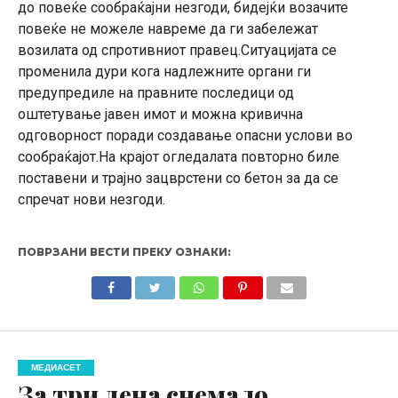
до повеќе сообраќајни незгоди, бидејќи возачите
повеќе не можеле навреме да ги забележат
возилата од спротивниот правец.Ситуацијата се
променила дури кога надлежните органи ги
предупредиле на правните последици од
оштетување јавен имот и можна кривична
одговорност поради создавање опасни услови во
сообраќајот.На крајот огледалата повторно биле
поставени и трајно зацврстени со бетон за да се
спречат нови незгоди.
ПОВРЗАНИ ВЕСТИ ПРЕКУ ОЗНАКИ:
МЕДИАСЕТ
За три дена снемало