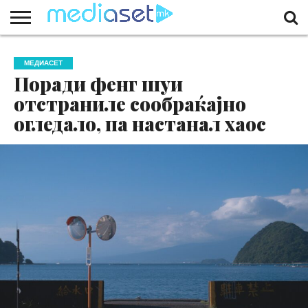
ЗА
НАС
КОНТАКТ
МАРКЕТИНГ
ПОЧЕТНА
МЕДИАСЕТ
Поради фенг шуи
отстраниле сообраќајно
огледало, па настанал хаос