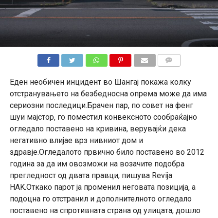
КОМЕНТАРИ
Еден необичен инцидент во Шангај покажа колку
отстранувањето на безбедносна опрема може да има
сериозни последици.Брачен пар, по совет на фенг
шуи мајстор, го поместил конвексното сообраќајно
огледало поставено на кривина, верувајќи дека
негативно влијае врз нивниот дом и
здравје.Огледалото првично било поставено во 2012
година за да им овозможи на возачите подобра
прегледност од двата правци, пишува Revija
HAK.Откако парот ја променил неговата позиција, а
подоцна го отстранил и дополнителното огледало
поставено на спротивната страна од улицата, дошло