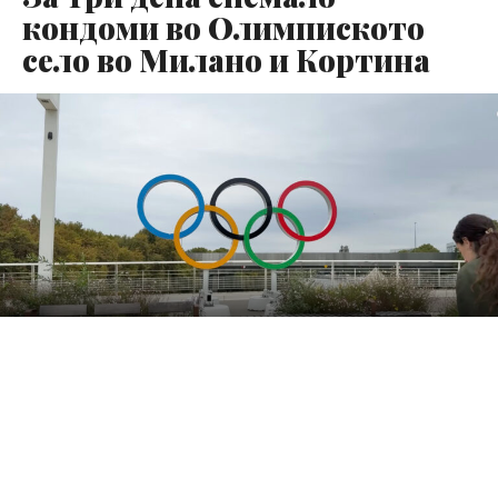
кондоми во Олимпиското
село во Милано и Кортина
За три дена се потрошиле сите бесплатни кондоми
наменети за спортистите на Зимските олимписки игри
во Милано и Кортина. Ова го објави инталијанскиот
весник „Ла Стампа“.Според изјава на олимписки