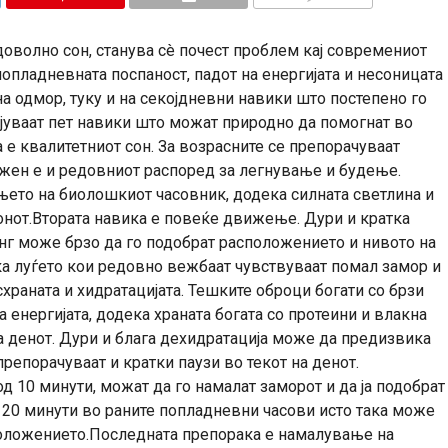
КОМЕНТАРИ
 доволно сон, станува сè почест проблем кај современиот
опладневната поспаност, падот на енергијата и несоницата
на одмор, туку и на секојдневни навики што постепено го
јуваат пет навики што можат природно да помогнат во
 е квалитетниот сон. За возрасните се препорачуваат
важен е и редовниот распоред за легнување и будење.
њето на биолошкиот часовник, додека силната светлина и
онот.Втората навика е повеќе движење. Дури и кратка
нг може брзо да го подобрат расположението и нивото на
а луѓето кои редовно вежбаат чувствуваат помал замор и
храната и хидратацијата. Тешките оброци богати со брзи
 енергијата, додека храната богата со протеини и влакна
на денот. Дури и блага дехидратација може да предизвика
епорачуваат и кратки паузи во текот на денот.
д 10 минути, можат да го намалат заморот и да ја подобрат
о 20 минути во раните попладневни часови исто така може
положението.Последната препорака е намалување на