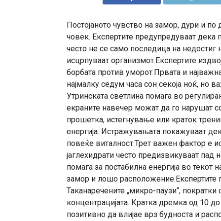
Постојаното чувство на замор, дури и по
човек. Експертите предупредуваат дека п
често не се само последица на недостиг 
исцрпуваат организмот.Експертите издво
борбата против уморот.Првата и најважна
најмалку седум часа сон секоја ноќ, но 
Утринската светлина помага во регулира
екраните навечер можат да го нарушат с
прошетка, истегнување или краток трени
енергија. Истражувањата покажуваат дек
повеќе виталност.Трет важен фактор е ис
јаглехидрати често предизвикуваат пад на
помага за постабилна енергија во текот 
замор и лошо расположение.Експертите пр
Таканаречените „микро-паузи“, пократки о
концентрацијата. Кратка дремка од 10 д
позитивно да влијае врз будноста и рас