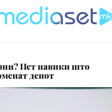
орни? Пет навики што
оменат денот