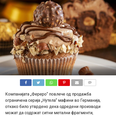
КОМЕНТАРИ
Компанијата „Фереро“ повлече од продажба
ограничена серија „Нутела“ мафини во Германија,
откако било утврдено дека одредени производи
можат да содржат ситни метални фрагменти,