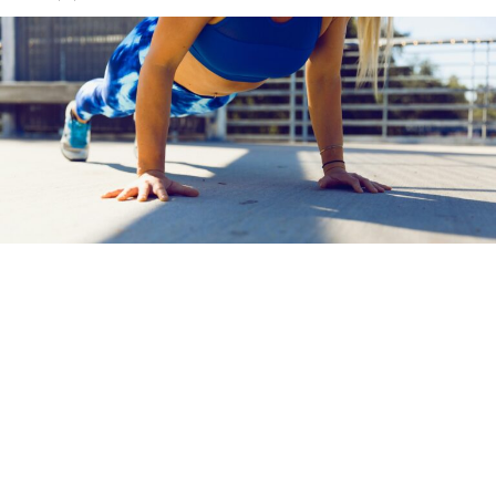
Склековите се една од наједноставните, но и
најефикасните вежби за проценка на физичката
подготвеност, бидејќи не бараат никаква опрема, а