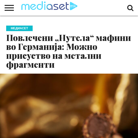
ЗА
НАС
КОНТАКТ
МАРКЕТИНГ
ПОЧЕТНА
МЕДИАСЕТ
Повлечени „Нутела“ мафини
во Германија: Можно
присуство на метални
фрагменти