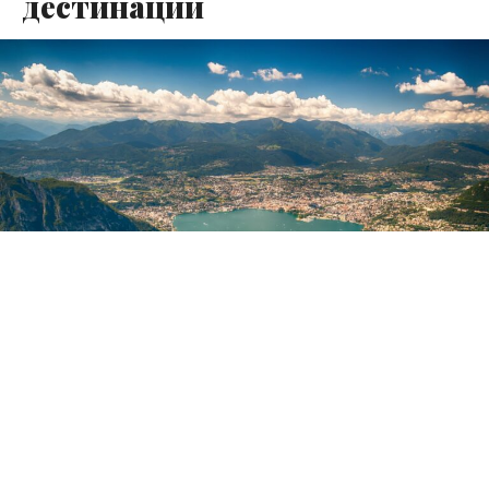
дестинации
Езерото Комо, сместено во северниот дел на Италија
меѓу Милано и границата со Швајцарија, се смета за