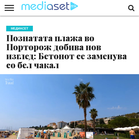
ЗА
НАС
КОНТАКТ
МАРКЕТИНГ
ПОЧЕТНА
МЕДИАСЕТ
Познатата плажа во
Порторож добива нов
изглед: Бетонот се заменува
со бел чакал