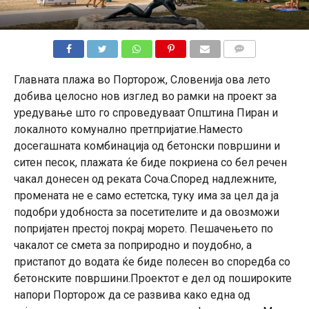
КОМЕНТАРИ
Главната плажа во Порторож, Словенија ова лето
добива целосно нов изглед во рамки на проект за
уредување што го спроведуваат Општина Пиран и
локалното комунално претпријатие.Наместо
досегашната комбинација од бетонски површини и
ситен песок, плажата ќе биде покриена со бел речен
чакал донесен од реката Соча.Според надлежните,
промената не е само естетска, туку има за цел да ја
подобри удобноста за посетителите и да овозможи
попријатен престој покрај морето. Пешачењето по
чакалот се смета за поприродно и поудобно, а
пристапот до водата ќе биде полесен во споредба со
бетонските површини.Проектот е дел од пошироките
напори Порторож да се развива како една од