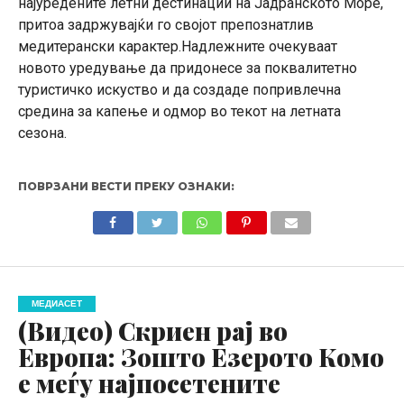
најуредените летни дестинации на Јадранското Море,
притоа задржувајќи го својот препознатлив
медитерански карактер.Надлежните очекуваат
новото уредување да придонесе за поквалитетно
туристичко искуство и да создаде попривлечна
средина за капење и одмор во текот на летната
сезона.
ПОВРЗАНИ ВЕСТИ ПРЕКУ ОЗНАКИ:
МЕДИАСЕТ
(Видео) Скриен рај во
Европа: Зошто Езерото Комо
е меѓу најпосетените