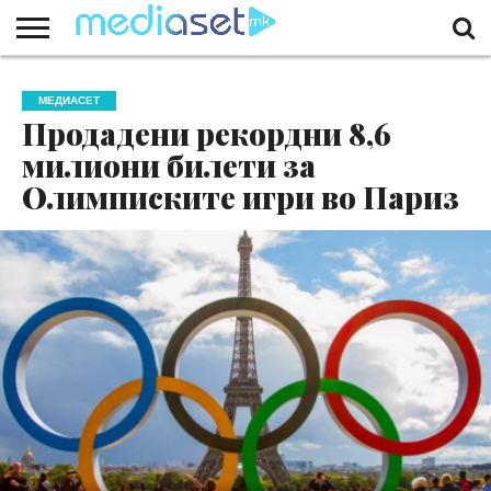
ЗА
НАС
КОНТАКТ
МАРКЕТИНГ
ПОЧЕТНА
МЕДИАСЕТ
Продадени рекордни 8,6
милиони билети за
Олимписките игри во Париз