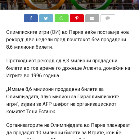
КОМЕНТАРИ
Олимписките игри (ОИ) во Париз веќе поставија нов
рекорд: две недели пред почетокот беа продадени
8,6 милиони билети.
Претходниот рекорд од 8,3 милиони продадени
билети во тоа време го држеше Атланта, домаќин на
Игрите во 1996 година.
„Имаме 8,6 милиони продадени билети за
Олимпијадата, плус милион за Параолимписките
игри“, изјави за AFP шефот на организацискиот
комитет Тони Естанж.
Организаторите на Олимпијадата во Париз планираат
да продадат 10 милиони билети за Игрите, кои ќе