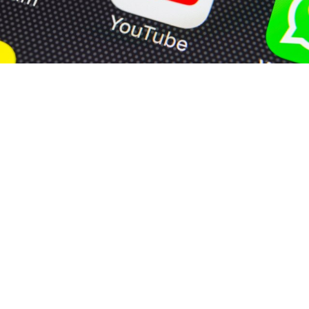
YouTube блокирал повеќе од 80 руски канали од
почетокот на 2024 година, објави прес-службата на
Роскомнадзор (РКН).
„Бројот на домашни канали блокирани од услугата за
видео хостинг се зголеми оваа година, така што од
почетокот на 2024 година пристапот е ограничен за 83
руски веб-страници“, соопшти Руската Федерална
служба за надзор на комуникациите, информатичките