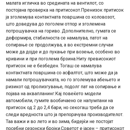
малата игличка во средината на вентилот, со
постојана проверка на притисокот.Пренизок притисок
ја зголемува контактната површина со коловозот,
што доведува до поголем отпор и зголемена
потрошувачка на гориво. Дополнително, гумата се
деформира, стабилноста се намалува, патот на
сопирање се продолжува, а во екстремни случаи
може да дојде и до пукање при возење, особено во
кривини и при поголема брзина.Ниту превисокиот
притисок не е безбеден. Тогаш се намалува
контактната површина со асфалтот, што може да ја
намали потрошувачката, но го зголемува абењето и
ризикот од пролизгување, подолг пат на сопирање и
појава на аквапланинг.Кај повеќето модели
автомобили, гумите вообичаено се напумпани на
притисок од 2 до 2,4 бари, но секогаш треба да се
следи вредноста што ја препорачува производителот.
Таа важи и во лето и во зима, бидејќи не постојат
посебни сезонски бројки.Советот е јасен – притисокот