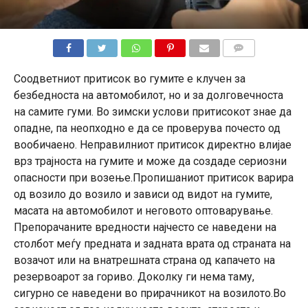
КОМЕНТАРИ
Соодветниот притисок во гумите е клучен за
безбедноста на автомобилот, но и за долговечноста
на самите гуми. Во зимски услови притисокот знае да
опадне, па неопходно е да се проверува почесто од
вообичаено. Неправилниот притисок директно влијае
врз трајноста на гумите и може да создаде сериозни
опасности при возење.Пропишаниот притисок варира
од возило до возило и зависи од видот на гумите,
масата на автомобилот и неговото оптоварување.
Препорачаните вредности најчесто се наведени на
столбот меѓу предната и задната врата од страната на
возачот или на внатрешната страна од капачето на
резервоарот за гориво. Доколку ги нема таму,
сигурно се наведени во прирачникот на возилото.Во