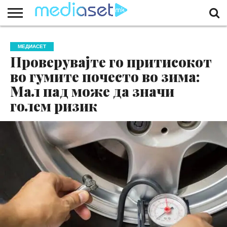
ЗА
НАС
КОНТАКТ
МАРКЕТИНГ
ПОЧЕТНА
МЕДИАСЕТ
Проверувајте го притисокот
во гумите почесто во зима:
Мал пад може да значи
голем ризик