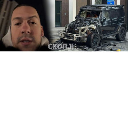
Вишиот суд во Белград определил притвор до 30
дена за Зоран Р. (23), осомничен дека заедно со,
засега, непознати лица, на 16 февруари на штета на Б.
И. извршил кривични дела изнуда во обид и
предизвикување општа опасност.Српското
министерство за внатрешни работи претходно
соопштило дека Зоран Р. е осомничен дека на 16