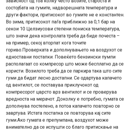
зависност од тоа колку често возите, староста и
состојбата на гумите, надворешната температура и
други фактори, притисокот во гумите не е константен.
Во зима, притисокот паѓа приближно за 0,1 бар на
секои 10 Целзиусови степени пониска температура,
што значи дека контролата треба да биде почеста –
на пример, секој вторпат кога точите
гориво.Проверката и дополнувањето на воздухот се
едноставни постапки. Повеќето бензински пумпи
располагаат со компресор што може бесплатно да се
користи. Возилото треба да се паркира така што сите
гуми да бидат лесно достапни. Се одвртува капачето
од вентилот, се поставува приклучокот од
компресорот цврсто врз вентилот и се проверува
вредноста на мерачот. Доколку е потребно, гумата се
дополнува постепено, а потоа капачето повторно се
завртува. Истата постапка се повторува кај сите
гуми.Ако гумата е препумпана, воздухот може
внимателно да се испушти со благо притискање на