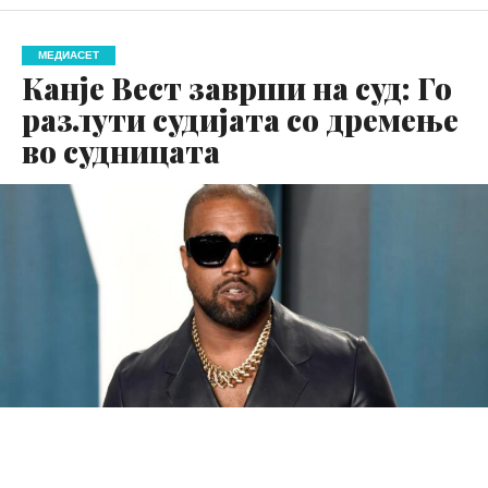
МЕДИАСЕТ
Канје Вест заврши на суд: Го
разлути судијата со дремење
во судницата