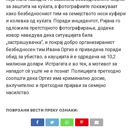
за заштита на куќата, а фотографиите покажуваат
како безбедносниот тим на семејството носи куфери
и колевка од куќата. Поради инцидентот, Ријана го
одложила претстојното фотографирање, додека
извор наведува дека ситуацијата била
„застрашувачка“, и покрај добро организираниот
безбедносен тим.Ивана Ортиз е приведена поради
обид за убиство, а кауцијата ѝ е одредена на 10,2
милиони долари. Истрагата е во тек, а мотивот за
нападот сè уште не е познат. Полицијата претходно
соопшти дека Ортиз има криминално досие,
вклучително и претходни пријави за семејно
насилство.
ПОВРЗАНИ ВЕСТИ ПРЕКУ ОЗНАКИ: