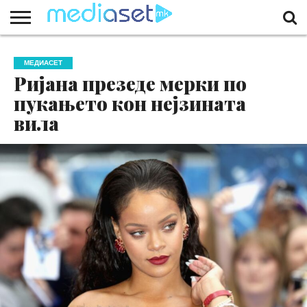
ЗА
НАС
КОНТАКТ
МАРКЕТИНГ
ПОЧЕТНА
МЕДИАСЕТ
Ријана презеде мерки по
пукањето кон нејзината
вила