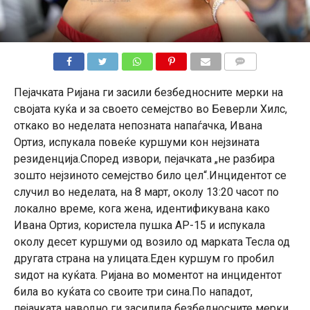
КОМЕНТАРИ
Пејачката Ријана ги засили безбедносните мерки на
својата куќа и за своето семејство во Беверли Хилс,
откако во неделата непозната напаѓачка, Ивана
Ортиз, испукала повеќе куршуми кон нејзината
резиденција.Според извори, пејачката „не разбира
зошто нејзиното семејство било цел“.Инцидентот се
случил во неделата, на 8 март, околу 13:20 часот по
локално време, кога жена, идентификувана како
Ивана Ортиз, користела пушка АР-15 и испукала
околу десет куршуми од возило од марката Тесла од
другата страна на улицата.Еден куршум го пробил
ѕидот на куќата. Ријана во моментот на инцидентот
била во куќата со своите три сина.По нападот,
пејачката наводно ги засилила безбедносните мерки