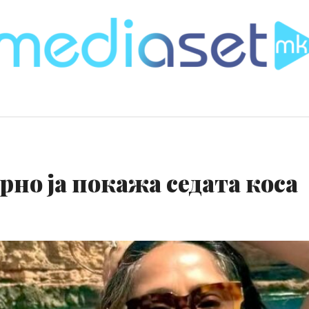
рно ја покажа седата коса