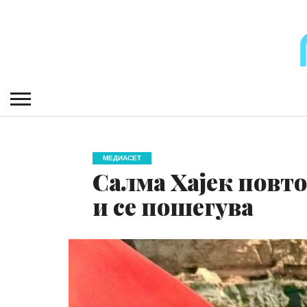
МЕДИАСЕТ
Салма Хајек повто
и се пошегува