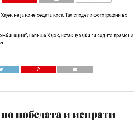
КОМЕНТАРИ
Хајек не ја крие седата коса. Таа сподели фотографии во
омбинација”, напиша Хајек, истакнувајќи ги седите прамени
а.
 по победата и испрати