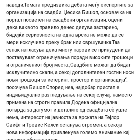
наводи.Темата предизвика дебата меѓу експертите за
организација на свадби. Џесика Бишоп, основачка на
портал посветен на свадбени организации, оцени
дека ваквото правило денес делува застарено,
бидејќи сериозноста на една врска не може да се
мери исклучиво преку брак или свршувачка.Таа
сепак нагласува дека многу парови се принудени да
поставуваат ограничувања поради високите трошоци
и ограничениот број места.„Свадбите можат да бидат
исклучително скапи, а секој дополнителен гостин носи
нови трошоци за кетеринг, простор и организација“,
посочува Бишоп.Според неа, најдобар пристап е
индивидуално разгледување на секој случај, наместо
примена на строги правила.Додека официјална
потврда за датумот и деталите од свадбата сѐ уште
нема, интересот на јавноста за врската на Тејлор
Свифт и Тревис Келси останува огромен, а секоја
нова информација привлекува големо внимание кај
нивните обожаватели.