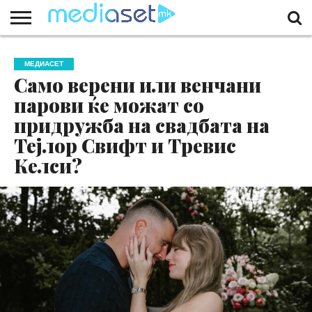
ЗА
НАС
КОНТАКТ
МАРКЕТИНГ
ПОЧЕТНА
МЕДИАСЕТ
Само верени или венчани
парови ќе можат со
придружба на свадбата на
Тејлор Свифт и Тревис
Келси?