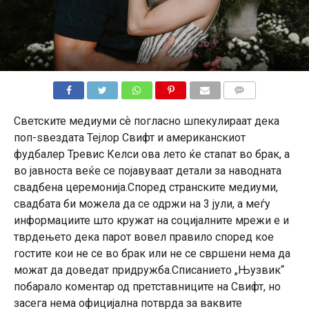
КОМЕНТАРИ
Светските медиуми сѐ погласно шпекулираат дека
поп-ѕвездата Тејлор Свифт и американскиот
фудбалер Тревис Келси ова лето ќе стапат во брак, а
во јавноста веќе се појавуваат детали за наводната
свадбена церемонија.Според странските медиуми,
свадбата би можела да се одржи на 3 јули, а меѓу
информациите што кружат на социјалните мрежи е и
тврдењето дека парот вовел правило според кое
гостите кои не се во брак или не се свршени нема да
можат да доведат придружба.Списанието „Њузвик“
побарало коментар од претставниците на Свифт, но
засега нема официјална потврда за ваквите