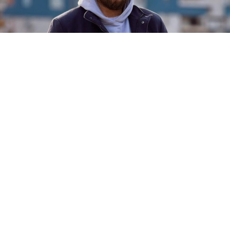
По реакциите што се појавија во јавноста околу
финансиската поддршка за документарниот филм
посветен на неговиот живот, Марко Маринковиќ –
Слаткар, попознат како Слаткаристика, соопшти дека
проектот ќе продолжи да се реализира, но без
средствата доделени од Агенцијата за филм.Во
својата објава на социјалните мрежи, раперот истакна
дека изминативе денови внимателно ги следел
коментарите и јавните реакции, по што одлучил да ја
разјасни ситуацијата. Тој нагласи дека финансиската