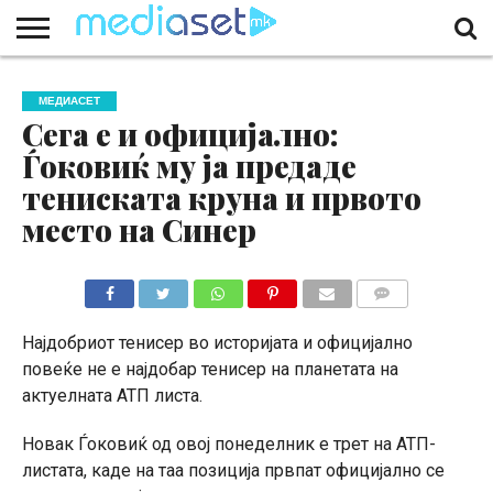
ЗА
НАС
КОНТАКТ
МАРКЕТИНГ
ПОЧЕТНА
МЕДИАСЕТ
Сега е и официјално:
Ѓоковиќ му ја предаде
тениската круна и првото
место на Синер
КОМЕНТАРИ
Најдобриот тенисер во историјата и официјално
повеќе не е најдобар тенисер на планетата на
актуелната АТП листа.
Новак Ѓоковиќ од овој понеделник е трет на АТП-
листата, каде на таа позиција првпат официјално се