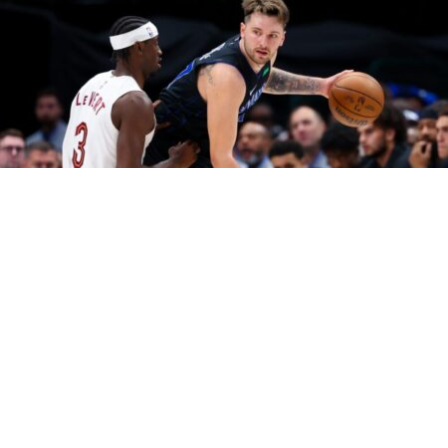
Бостон Селтикс го победи Далас Маверикс синоќа во
вториот натпревар од финалето на НБА со 105:98.
Пред овој меч имаше одредени сомнежи дали Лука
Дончиќ ќе може да игра, но словенецот на крајот