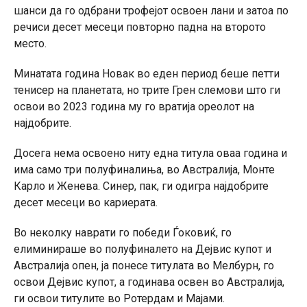
шанси да го одбрани трофејот освоен лани и затоа по
речиси десет месеци повторно падна на второто
место.
Минатата година Новак во еден период беше петти
тенисер на планетата, но трите Грен слемови што ги
освои во 2023 година му го вратија ореолот на
најдобрите.
Досега нема освоено ниту една титула оваа година и
има само три полуфиналиња, во Австралија, Монте
Карло и Женева. Синер, пак, ги одигра најдобрите
десет месеци во кариерата.
Во неколку наврати го победи Ѓоковиќ, го
елиминираше во полуфиналето на Дејвис купот и
Австралија опен, ја понесе титулата во Мелбурн, го
освои Дејвис купот, а годинава освен во Австралија,
ги освои титулите во Ротердам и Мајами.