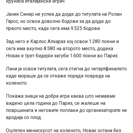
круниса италијански играч.
Јаник Синер не успеа да дојде до титулата на Ролан
Гарос, но освои доволно бодови за да дојде до
првото место, каде сега има 9.525 бодови.
Зад него е Карлос Алкараз кој освои 1.280 поени и
сега има вкупно 8.580 на второто место, додека
Новак е трет бидејќи загуби 1.600 поени во Париз.
Лани ја освои титулата, сега стигна до четвртфиналето
каде мораше да се откаже поради повреда на
коленото.
Покажа знаци на добра игра каква што немавме
видено цела година до Париз, се жалеше на
површината и неговите поплаки до организаторите не
вродија со плод.
Оштетен менискусот на коленото, Новак остана без