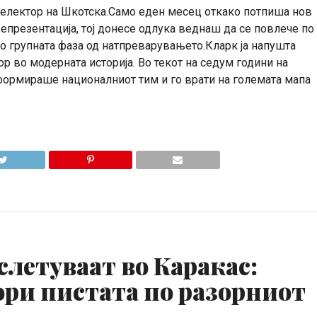
селектор на Шкотска.Само еден месец откако потпиша нов
епрезентација, тој донесе одлука веднаш да се повлече по
о групната фаза од натпреварувањето.Кларк ја напушта
р во модерната историја. Во текот на седум години на
нсформираше националниот тим и го врати на големата мапа
летуваат во Каракас:
ори пистата по разорниот