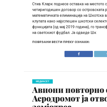
Стив Кларк поднесе оставка на местото 
четиригодишен договор со островската р
математичката елиминација на Шкотска в
клупата како најуспешен шкотски селекто
функцијата (од мај 2019 година), го тра
на светскиот фудбал. Ја одведе Шк
ПОВРЗАНИ ВЕСТИ ПРЕКУ ОЗНАКИ:
МЕДИАСЕТ
Авиони повторно с
Аеродромот ја отв
земјотрес