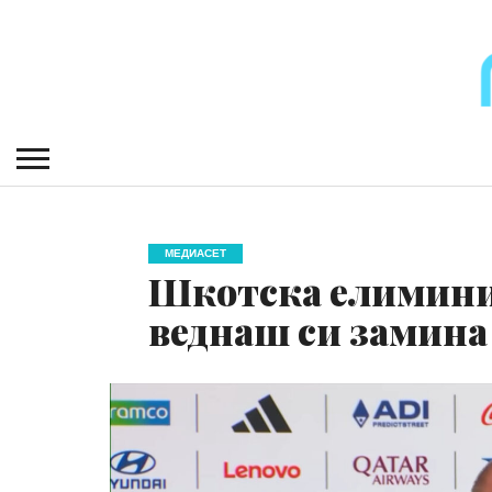
МЕДИАСЕТ
Шкотска елиминир
веднаш си замина