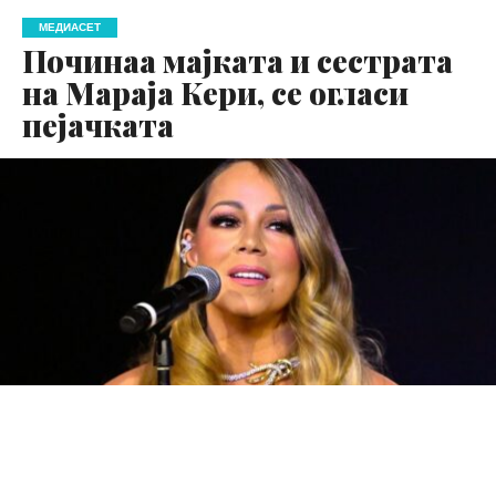
МЕДИАСЕТ
Починаа мајката и сестрата
на Мараја Кери, се огласи
пејачката