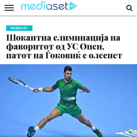
ЗА
НАС
КОНТАКТ
МАРКЕТИНГ
ПОЧЕТНА
МЕДИАСЕТ
Шокантна елиминација на
фаворитот од УС Опен,
патот на Ѓоковиќ е олеснет