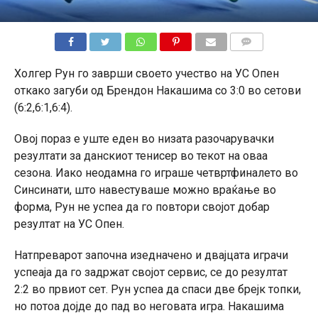
КОМЕНТАРИ
Холгер Рун го заврши своето учество на УС Опен
откако загуби од Брендон Накашима со 3:0 во сетови
(6:2,6:1,6:4).
Овој пораз е уште еден во низата разочарувачки
резултати за данскиот тенисер во текот на оваа
сезона. Иако неодамна го играше четвртфиналето во
Синсинати, што навестуваше можно враќање во
форма, Рун не успеа да го повтори својот добар
резултат на УС Опен.
Натпреварот започна изедначено и двајцата играчи
успеаја да го задржат својот сервис, се до резултат
2:2 во првиот сет. Рун успеа да спаси две брејк топки,
но потоа дојде до пад во неговата игра. Накашима