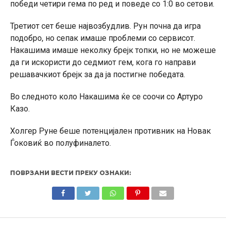
победи четири гема по ред и поведе со 1:0 во сетови.
Третиот сет беше највозбудлив. Рун почна да игра
подобро, но сепак имаше проблеми со сервисот.
Накашима имаше неколку брејк топки, но не можеше
да ги искористи до седмиот гем, кога го направи
решавачкиот брејк за да ја постигне победата.
Во следното коло Накашима ќе се соочи со Артуро
Казо.
Холгер Руне беше потенцијален противник на Новак
Ѓоковиќ во полуфиналето.
ПОВРЗАНИ ВЕСТИ ПРЕКУ ОЗНАКИ: