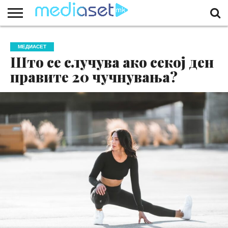
ЗА
НАС
КОНТАКТ
МАРКЕТИНГ
ПОЧЕТНА
МЕДИАСЕТ
Што се случува ако секој ден
правите 20 чучнувања?