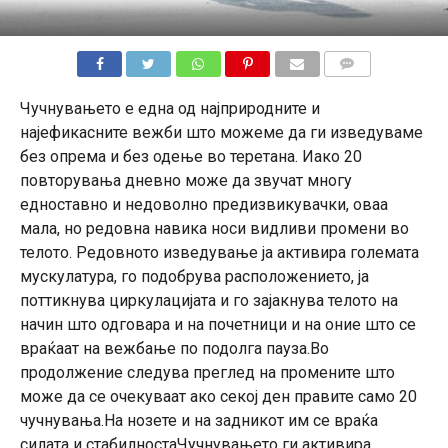
КОМЕНТАРИ
Чучнувањето е една од најприродните и
најефикасните вежби што можеме да ги изведуваме
без опрема и без одење во теретана. Иако 20
повторувања дневно може да звучат многу
едноставно и недоволно предизвикувачки, оваа
мала, но редовна навика носи видливи промени во
телото. Редовното изведување ја активира големата
мускулатура, го подобрува расположението, ја
поттикнува циркулацијата и го зајакнува телото на
начин што одговара и на почетници и на оние што се
враќаат на вежбање по подолга пауза.Во
продолжение следува преглед на промените што
може да се очекуваат ако секој ден правите само 20
чучнувања.На нозете и на задникот им се враќа
силата и стабилностаЧучнувањето ги активира