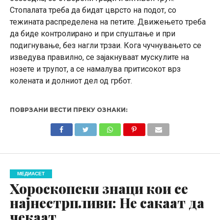
Стопалата треба да бидат цврсто на подот, со
тежината распределена на петите. Движењето треба
да биде контролирано и при спуштање и при
подигнување, без нагли трзаи. Кога чучнувањето се
изведува правилно, се зајакнуваат мускулите на
нозете и трупот, а се намалува притисокот врз
колената и долниот дел од грбот.
ПОВРЗАНИ ВЕСТИ ПРЕКУ ОЗНАКИ:
МЕДИАСЕТ
Хороскопски знаци кои се
најнестрпливи: Не сакаат да
чекаат