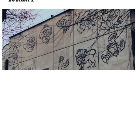
Во свет во кој сите сакаме сè веднаш – информации,
резултати, промени – нетрпеливоста стана речиси
секојдневие. Но, според астролошките толкувања,