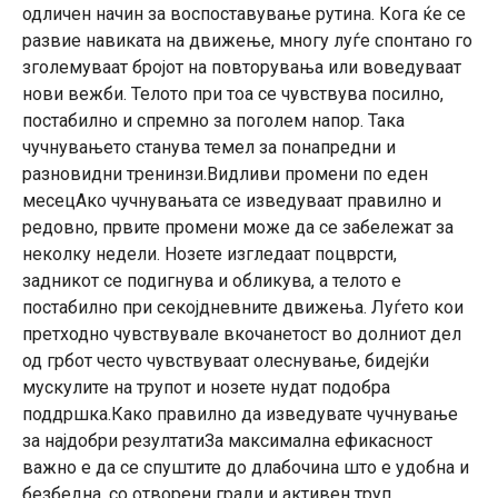
одличен начин за воспоставување рутина. Кога ќе се
развие навиката на движење, многу луѓе спонтано го
зголемуваат бројот на повторувања или воведуваат
нови вежби. Телото при тоа се чувствува посилно,
постабилно и спремно за поголем напор. Така
чучнувањето станува темел за понапредни и
разновидни тренинзи.Видливи промени по еден
месецАко чучнувањата се изведуваат правилно и
редовно, првите промени може да се забележат за
неколку недели. Нозете изгледаат поцврсти,
задникот се подигнува и обликува, а телото е
постабилно при секојдневните движења. Луѓето кои
претходно чувствувале вкочанетост во долниот дел
од грбот често чувствуваат олеснување, бидејќи
мускулите на трупот и нозете нудат подобра
поддршка.Како правилно да изведувате чучнување
за најдобри резултатиЗа максимална ефикасност
важно е да се спуштите до длабочина што е удобна и
безбедна, со отворени гради и активен труп.