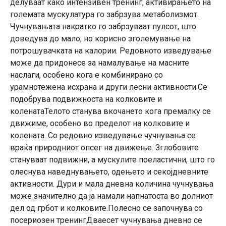
делуваат како интензивен тренинг, активирањето на
големата мускулатура го забрзува метаболизмот.
Чучнувањата накратко го забрзуваат пулсот, што
доведува до мало, но корисно зголемување на
потрошувачката на калории. Редовното изведување
може да придонесе за намалување на масните
наслаги, особено кога е комбинирано со
урамнотежена исхрана и други лесни активности.Се
подобрува подвижноста на колковите и
коленатаТелото станува вкочането кога премалку се
движиме, особено во пределот на колковите и
колената. Со редовно изведување чучнувања се
враќа природниот опсег на движење. Зглобовите
стануваат подвижни, а мускулите поеластични, што го
олеснува наведнувањето, одењето и секојдневните
активности. Дури и мала дневна количина чучнувања
може значително да ја намали напнатоста во долниот
дел од грбот и колковите.Полесно се започнува со
посериозен тренингДваесет чучнувања дневно се