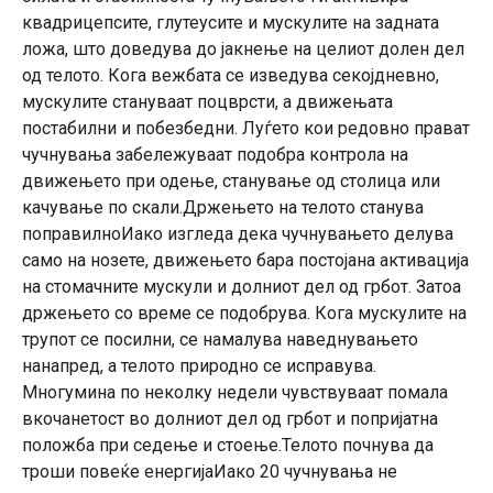
квадрицепсите, глутеусите и мускулите на задната
ложа, што доведува до јакнење на целиот долен дел
од телото. Кога вежбата се изведува секојдневно,
мускулите стануваат поцврсти, а движењата
постабилни и побезбедни. Луѓето кои редовно прават
чучнувања забележуваат подобра контрола на
движењето при одење, станување од столица или
качување по скали.Држењето на телото станува
поправилноИако изгледа дека чучнувањето делува
само на нозете, движeњето бара постојана активaција
на стомачните мускули и долниот дел од грбот. Затоа
држењето со време се подобрува. Кога мускулите на
трупот се посилни, се намалува наведнувањето
нанапред, а телото природно се исправува.
Многумина по неколку недели чувствуваат помала
вкочанетост во долниот дел од грбот и попријатна
положба при седење и стоење.Телото почнува да
троши повеќе енергијаИако 20 чучнувања не