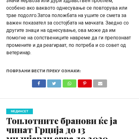
значи нервоза или дури здравствен проблем,
особено ако ваквото однесување се повторува или
трае подолго.Затоа положбата на ушите се смета за
важен показател за состојбата на мачката. Заедно со
другите знаци на однесување, ова може да им
помогне на сопствениците навреме да ги препознаат
промените и да реагираат, по потреба и со совет од
ветеринар.
ПОВРЗАНИ ВЕСТИ ПРЕКУ ОЗНАКИ:
МЕДИАСЕТ
Топлотните бранови ќе ја
чинат Грција до 13
милијарди евра до 2030