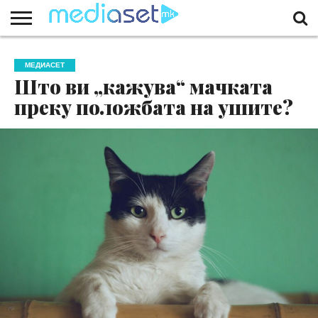
ЗА
НАС
КОНТАКТ
МАРКЕТИНГ
ПОЧЕТНА
МЕДИАСЕТ
Што ви „кажува“ мачката
преку положбата на ушите?