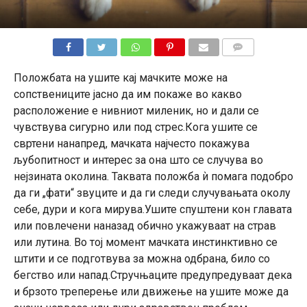
КОМЕНТАРИ
Положбата на ушите кај мачките може на
сопствениците јасно да им покаже во какво
расположение е нивниот миленик, но и дали се
чувствува сигурно или под стрес.Кога ушите се
свртени нанапред, мачката најчесто покажува
љубопитност и интерес за она што се случува во
нејзината околина. Таквата положба ѝ помага подобро
да ги „фати“ звуците и да ги следи случувањата околу
себе, дури и кога мирува.Ушите спуштени кон главата
или повлечени наназад обично укажуваат на страв
или лутина. Во тој момент мачката инстинктивно се
штити и се подготвува за можна одбрана, било со
бегство или напад.Стручњаците предупредуваат дека
и брзото треперење или движење на ушите може да