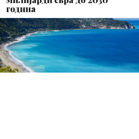
година
Повторливите топлотни бранови би можеле да ја