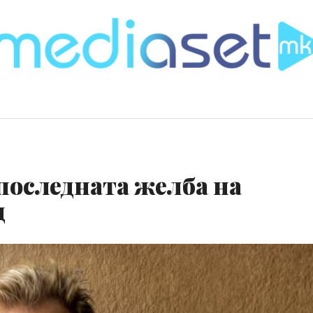
последната желба на
ц