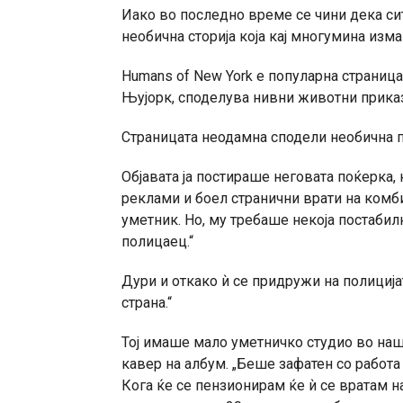
Иако во последно време се чини дека сит
необична сторија која кај многумина изм
Humans of New York е популарна страница 
Њујорк, споделува нивни животни приказ
Страницата неодамна сподели необична п
Објавата ја постираше неговата поќерка, 
реклами и боел странични врати на комб
уметник. Но, му требаше некоја постабилн
полицаец.“
Дури и откако ѝ се придружи на полицијат
страна.“
Тој имаше мало уметничко студио во наша
кавер на албум. „Беше зафатен со работа
Кога ќе се пензионирам ќе ѝ се вратам н