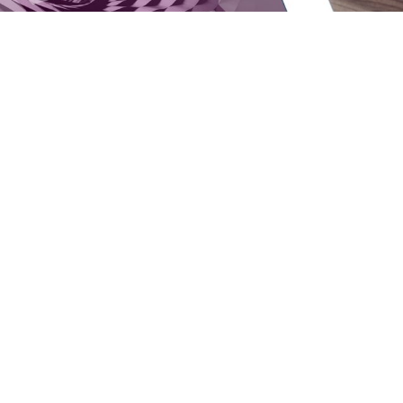
e pro, his vidisse habemus salutandi id. Audire consect conclus
lius aliquam, ut consul assentior mei. Eum no error graecis
um erat
facete prodesset
, esse labitur singulis ex per
 AT PER
2. SUAS GRAECIS CONCLUDATURQUE