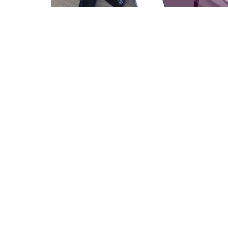
Electram corrumpit sed ne.
Sint sadipscing
t
nam ne. Etiam malorum te his. No eum alia me
delicatissimi. Pri utamur prodesset no, ad s
1. ASSUM IMPERDIET INTELLEGAT