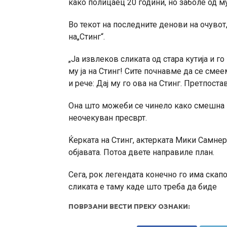
како полицаец 20 години, но заболе од м
Во текот на последните денови на очувот
на„Стинг“.
„Ја извлеков сликата од стара кутија и г
му ја на Стинг! Сите почнавме да се сме
и рече: Дај му го ова на Стинг. Претпоста
Она што можеби се чинело како смешна и
неочекуван пресврт.
Ќерката на Стинг, актерката Мики Самнер,
објавата. Потоа двете направиле план.
Сега, рок легендата конечно го има скап
сликата е таму каде што треба да биде
ПОВРЗАНИ ВЕСТИ ПРЕКУ ОЗНАКИ: