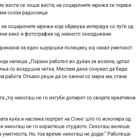
е вести се лоши вести, на социјалните мрежи се појави
ами солзи радосници.
на социјалните мрежи која објавува интервјуа со луѓе од
ни како и фотографии од нивното секојдневие.
риказна за еден њујоршки полицаец кој сакал уметност.
која напиша: „Порано работел во дуќан за возила, цртал
иња со воздушна четка. Мислам дека сонувал да биде
а работа. Откако реши да се ожени со мајка ми, стана
а „тој никогаш не го изгуби допирот со својата креативна
та куќа и наслика портрет на Стинг што го ископира од
 и никогаш не го користеше студиото. Секогаш велеше:
а уметноста, Но, тоа време никогаш не дојде.“ Работеше