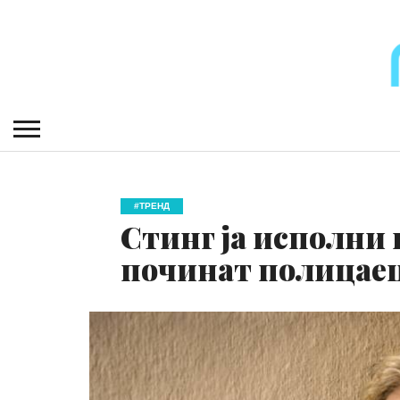
#ТРЕНД
Стинг ја исполни 
починат полицае